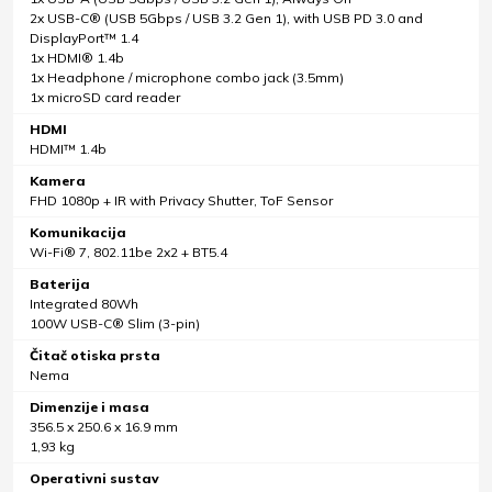
2x USB-C® (USB 5Gbps / USB 3.2 Gen 1), with USB PD 3.0 and
DisplayPort™ 1.4
1x HDMI® 1.4b
1x Headphone / microphone combo jack (3.5mm)
1x microSD card reader
HDMI
HDMI™ 1.4b
Kamera
FHD 1080p + IR with Privacy Shutter, ToF Sensor
Komunikacija
Wi-Fi® 7, 802.11be 2x2 + BT5.4
Baterija
Integrated 80Wh
100W USB-C® Slim (3-pin)
Čitač otiska prsta
Nema
Dimenzije i masa
356.5 x 250.6 x 16.9 mm
1,93 kg
Operativni sustav