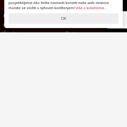
Pon - Pet od 9 - 17h
posjetiteljima! Ako želite nastaviti koristiti naše web stranice
morate se složiti s njihovim korištenjem!
Više o kolačićima...
Informacije
Podrška
OK
Novosti & Promocije
Uvjeti poslovanja
Brandovi
Dostava
Kolačići (Cookies)
Oblici plaćanja
Izjava o sigurnosti
Izjava o privatnosti - GDPR
O nama
Reklamacije, povrati i prigovori
Česta pitanja
Jednostrani raskid ugovora
Kontakt
Sigurno online plaćanje