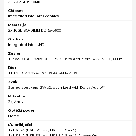
2.0 / 3.7GHz, 18MB
Chipset
Integrated Intel Arc Graphics
Memorija
2x 16GB SO-DIMM DDR5-5600
Grafika
Integrated Intel UHD
Zaslon
16" WUXGA (1920x1200) IPS 300nits Anti-glare, 45% NTSC, 60Hz
Disk
1TB SSD M.2 2242 PCIe® 4.0x4 NVMe®
Zvuk
Stereo speakers, 2W x2, optimized with Dolby Audio™
Mikrofon
2x, Array
Optički pogon
Nema
I/O priključci
1x USB-A (USB 5Gbps / USB 3.2 Gen 1)
1x USB-A (USB 5Gbps / USB 3.2 Gen 1), Always On