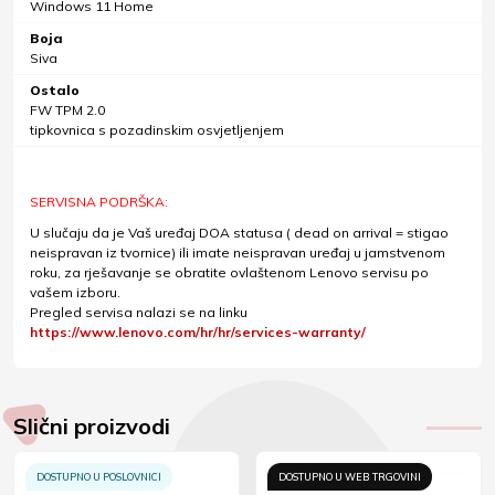
Windows 11 Home
Boja
Siva
Ostalo
FW TPM 2.0
tipkovnica s pozadinskim osvjetljenjem
SERVISNA PODRŠKA:
U slučaju da je Vaš uređaj DOA statusa ( dead on arrival = stigao
neispravan iz tvornice) ili imate neispravan uređaj u jamstvenom
roku, za rješavanje se obratite ovlaštenom Lenovo servisu po
vašem izboru.
Pregled servisa nalazi se na linku
https://www.lenovo.com/hr/hr/services-warranty/
Slični proizvodi
DOSTUPNO U POSLOVNICI
DOSTUPNO U WEB TRGOVINI