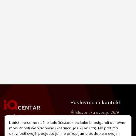
Poslovnica i kontakt
Slavonska avenija 26/9
2026 © IQ Centar
+385 1 2455 950
Koristimo samo nužne kolačiće/cookies kako bi osigurali osnovne
Nubilus
Izrada:
mogućnosti web trgovine (košarica, jezik i valuta). Ne pratimo
webshop@iqcentar.hr
aktivnosti svojih posjetitelja i ne prikupljamo podatke o svojim