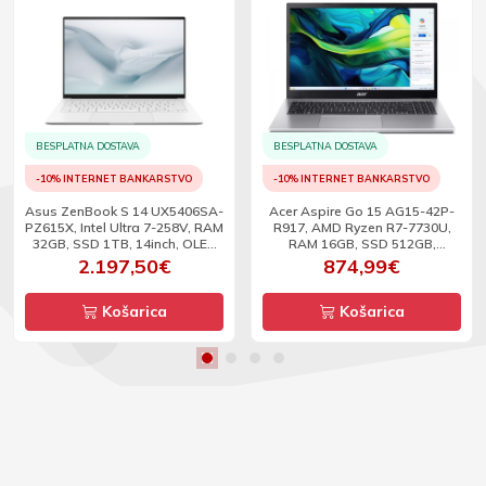
BESPLATNA DOSTAVA
BESPLATNA DOSTAVA
-10% INTERNET BANKARSTVO
-10% INTERNET BANKARSTVO
Asus ZenBook S 14 UX5406SA-
Acer Aspire Go 15 AG15-42P-
PZ615X, Intel Ultra 7-258V, RAM
R917, AMD Ryzen R7-7730U,
32GB, SSD 1TB, 14inch, OLED
RAM 16GB, SSD 512GB,
3K, TS, 120Hz, W11P
15.6inch, FHD, W11
2.197,50€
874,99€
Košarica
Košarica