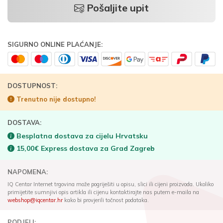
Pošaljite upit
SIGURNO ONLINE PLAĆANJE:
DOSTUPNOST:
Trenutno nije dostupno!
DOSTAVA:
Besplatna dostava za cijelu Hrvatsku
15,00€ Express dostava za Grad Zagreb
NAPOMENA:
IQ Centar Internet trgovina može pogriješiti u opisu, slici ili cijeni proizvoda. Ukoliko
primijetite sumnjivi opis artikla ili cijenu kontaktirajte nas putem e-maila na
webshop@iqcentar.hr
kako bi provjerili točnost podataka.
PODJELI: