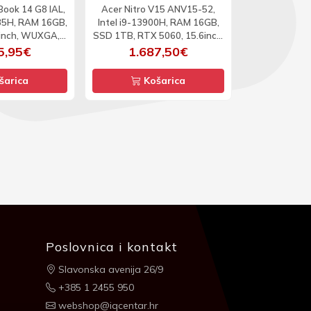
ook 14 G8 IAL,
Acer Nitro V15 ANV15-52,
Lenovo Legi
135H, RAM 16GB,
Intel i9-13900H, RAM 16GB,
Intel Ultra
inch, WUXGA,
SSD 1TB, RTX 5060, 15.6inch,
32GB, SSD 1
11P
FHD, 165Hz, DOS
15.1inch,
5,95€
1.687,50€
2.9
165H
šarica
Košarica
Ko
Poslovnica i kontakt
Slavonska avenija 26/9
+385 1 2455 950
webshop@iqcentar.hr