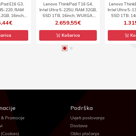
kPad E16 G3,
Lenovo ThinkPad T16 G4,
Lenovo ThinkB
R5-220, RAM
Intel Ultra 5-225U, RAM 32GB,
Intel Ultra 5-
2GB, 16inch,
SSD 1TB, 16inch, WUXGA,
SSD 1TB, 14
, W11P
W11P
W
5,44€
2.659,55€
1.31
arica
Košarica
Ko
macije
Podrška
 & Promocije
Uvjeti poslovanja
vi
Dostava
 (Cookies)
Oblici plaćanja