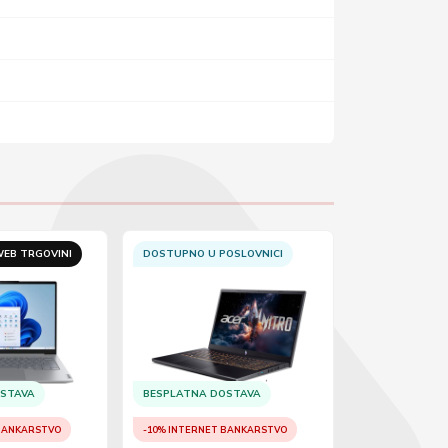
EB TRGOVINI
DOSTUPNO U POSLOVNICI
DOSTUPNO U 
OSTAVA
BESPLATNA DOSTAVA
BESPLATNA D
 BANKARSTVO
-10% INTERNET BANKARSTVO
-10% INTERNET