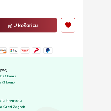
U košaricu
pno)
eb
(3 kom.)
ta
(3 kom.)
elu Hrvatsku
za Grad Zagreb