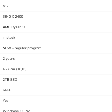
MSI
3840 X 2400
AMD Ryzen 9
In stock
NEW - regular program
2 years
45,7 cm (18,0”)
2TB SSD
64GB
Yes
Windows 11 Pro