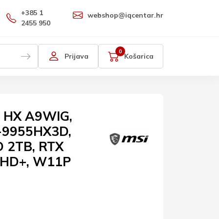
+385 1
webshop@iqcentar.hr
2455 950
0
Prijava
Košarica
8 HX A9WIG,
-9955HX3D,
 2TB, RTX
 UHD+, W11P