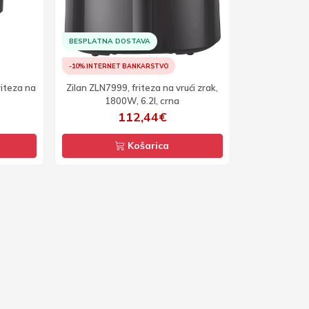
BESPLATNA DOSTAVA
-10% INTERNET BANKARSTVO
riteza na
Zilan ZLN7999, friteza na vrući zrak,
1800W, 6.2l, crna
112,44€
Košarica