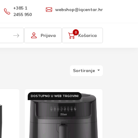
+385 1
webshop@iqcentar.hr
2455 950
0
Prijava
Košarica
Sortiranje
DOSTUPNO U WEB TRGOVINI