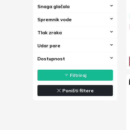
Snaga glačala
Spremnik vode
Tlak zraka
Udar pare
Dostupnost
Filtriraj
Poništi filtere