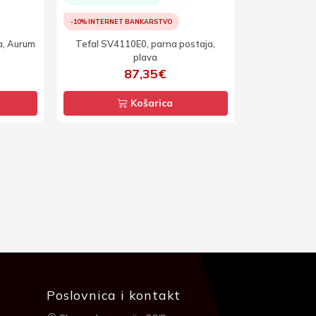
-10% INTERNET BANKARSTVO
a, Aurum
Tefal SV4110E0, parna postaja,
plava
87,35€
Košarica
Poslovnica i kontakt