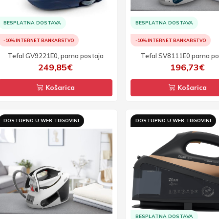
BESPLATNA DOSTAVA
BESPLATNA DOSTAVA
-10% INTERNET BANKARSTVO
-10% INTERNET BANKARSTVO
Tefal GV9221E0, parna postaja
Tefal SV8111E0 parna po
249,85€
196,73€
Košarica
Košarica
DOSTUPNO U WEB TRGOVINI
DOSTUPNO U WEB TRGOVINI
BESPLATNA DOSTAVA