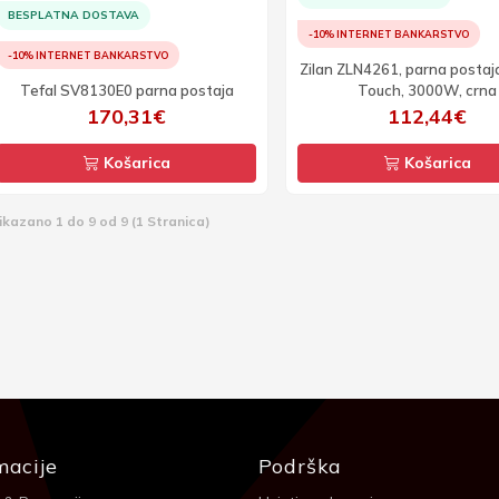
BESPLATNA DOSTAVA
-10% INTERNET BANKARSTVO
-10% INTERNET BANKARSTVO
Zilan ZLN4261, parna postaj
Tefal SV8130E0 parna postaja
Touch, 3000W, crna
170,31€
112,44€
Košarica
Košarica
ikazano 1 do 9 od 9 (1 Stranica)
macije
Podrška