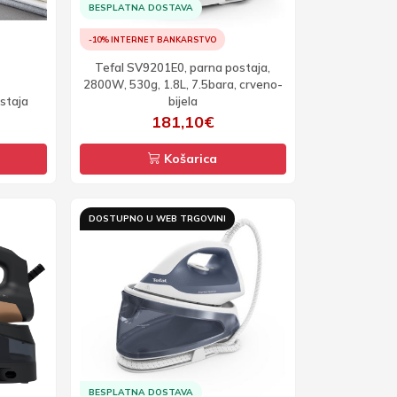
BESPLATNA DOSTAVA
-10% INTERNET BANKARSTVO
Tefal SV9201E0, parna postaja,
2800W, 530g, 1.8L, 7.5bara, crveno-
staja
bijela
181,10€
Košarica
DOSTUPNO U WEB TRGOVINI
BESPLATNA DOSTAVA