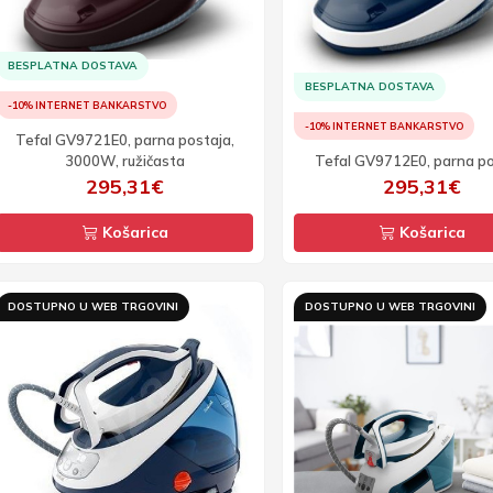
BESPLATNA DOSTAVA
BESPLATNA DOSTAVA
-10% INTERNET BANKARSTVO
-10% INTERNET BANKARSTVO
Tefal GV9721E0, parna postaja,
3000W, ružičasta
Tefal GV9712E0, parna p
295,31€
295,31€
Košarica
Košarica
DOSTUPNO U WEB TRGOVINI
DOSTUPNO U WEB TRGOVINI