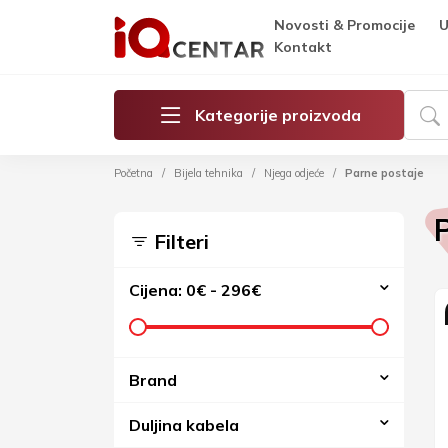
Novosti & Promocije
U
Kontakt
Kategorije proizvoda
Početna
Bijela tehnika
Njega odjeće
Parne postaje
Filteri
Cijena:
0€
-
296€
Brand
Duljina kabela