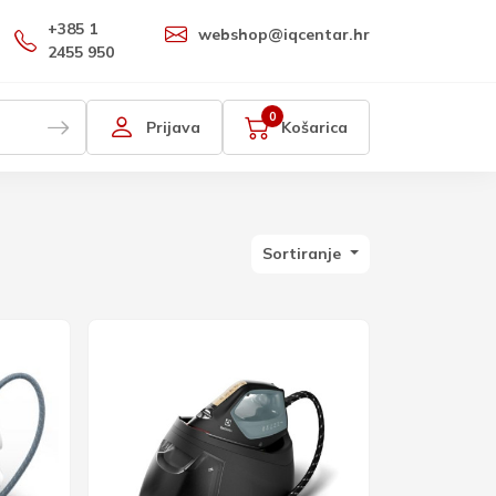
+385 1
webshop@iqcentar.hr
2455 950
0
Prijava
Košarica
Sortiranje