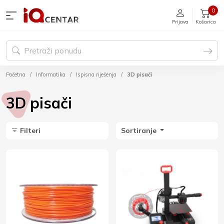
0
Prijava
Košarica
Početna
Informatika
Ispisna riješenja
3D pisači
3D pisači
Filteri
Sortiranje