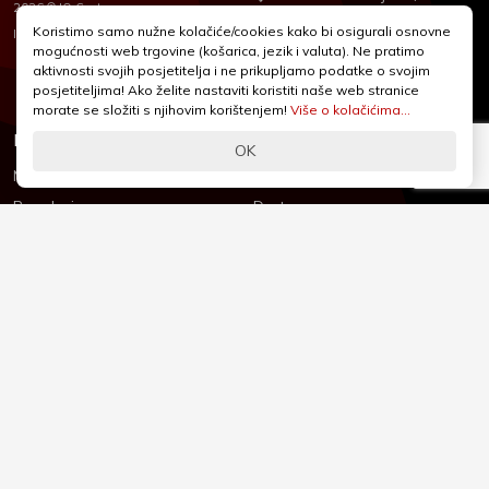
2026 © IQ Centar
+385 1 2455 950
Koristimo samo nužne kolačiće/cookies kako bi osigurali osnovne
Nubilus
Izrada:
mogućnosti web trgovine (košarica, jezik i valuta). Ne pratimo
webshop@iqcentar.hr
aktivnosti svojih posjetitelja i ne prikupljamo podatke o svojim
Pon - Pet od 9 - 17h
posjetiteljima! Ako želite nastaviti koristiti naše web stranice
morate se složiti s njihovim korištenjem!
Više o kolačićima...
Informacije
Podrška
OK
Novosti & Promocije
Uvjeti poslovanja
Brandovi
Dostava
Kolačići (Cookies)
Oblici plaćanja
Izjava o sigurnosti
Izjava o privatnosti - GDPR
O nama
Reklamacije, povrati i prigovori
Česta pitanja
Jednostrani raskid ugovora
Kontakt
Sigurno online plaćanje