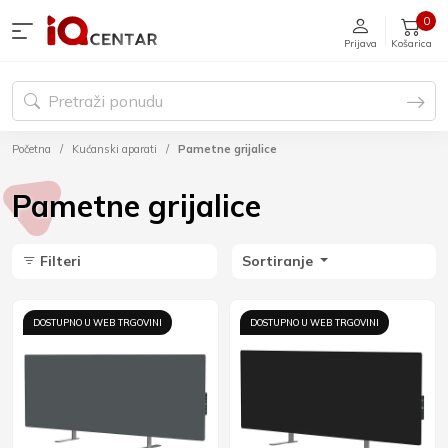
0
Prijava
Košarica
Početna
Kućanski aparati
Pametne grijalice
Pametne grijalice
Filteri
Sortiranje
DOSTUPNO U WEB TRGOVINI
DOSTUPNO U WEB TRGOVINI