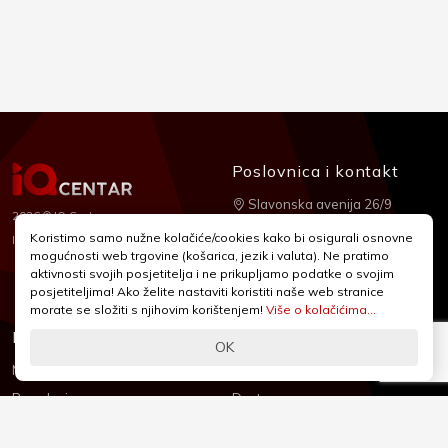
Poslovnica i kontakt
Slavonska avenija 26/9
2026 © IQ Centar
+385 1 2455 950
Koristimo samo nužne kolačiće/cookies kako bi osigurali osnovne
Nubilus
Izrada:
mogućnosti web trgovine (košarica, jezik i valuta). Ne pratimo
webshop@iqcentar.hr
aktivnosti svojih posjetitelja i ne prikupljamo podatke o svojim
Pon - Pet od 9 - 17h
posjetiteljima! Ako želite nastaviti koristiti naše web stranice
morate se složiti s njihovim korištenjem!
Više o kolačićima...
Informacije
Podrška
OK
Novosti & Promocije
Uvjeti poslovanja
Brandovi
Dostava
Kolačići (Cookies)
Oblici plaćanja