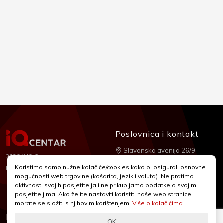
Poslovnica i kontakt
Slavonska avenija 26/9
2026 © IQ Centar
+385 1 2455 950
Koristimo samo nužne kolačiće/cookies kako bi osigurali osnovne
Nubilus
Izrada:
mogućnosti web trgovine (košarica, jezik i valuta). Ne pratimo
webshop@iqcentar.hr
aktivnosti svojih posjetitelja i ne prikupljamo podatke o svojim
Pon - Pet od 9 - 17h
posjetiteljima! Ako želite nastaviti koristiti naše web stranice
morate se složiti s njihovim korištenjem!
Više o kolačićima...
Informacije
Podrška
OK