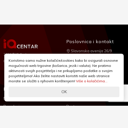
Poslovnica i kontakt
Slavonska avenija 26/9
2026 © IQ Centar
+385 1 2455 950
Koristimo samo nužne kolačiće/cookies kako bi osigurali osnovne
Nubilus
Izrada:
mogućnosti web trgovine (košarica, jezik i valuta). Ne pratimo
webshop@iqcentar.hr
aktivnosti svojih posjetitelja i ne prikupljamo podatke o svojim
Pon - Pet od 9 - 17h
posjetiteljima! Ako želite nastaviti koristiti naše web stranice
morate se složiti s njihovim korištenjem!
Više o kolačićima...
Informacije
Podrška
OK
Novosti & Promocije
Uvjeti poslovanja
Brandovi
Dostava
Kolačići (Cookies)
Oblici plaćanja
Izjava o sigurnosti
Izjava o privatnosti - GDPR