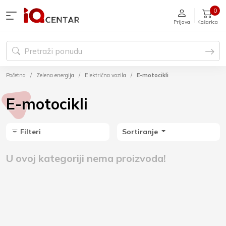
0
Prijava
Košarica
Početna
Zelena energija
Električna vozila
E-motocikli
E-motocikli
Filteri
Sortiranje
U ovoj kategoriji nema proizvoda!