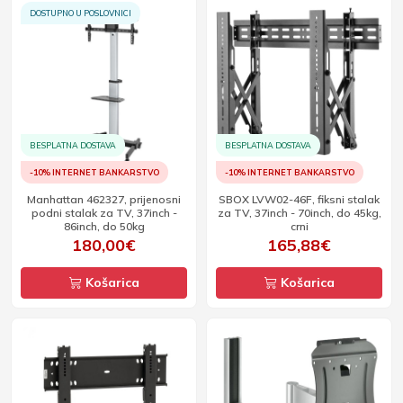
DOSTUPNO U POSLOVNICI
BESPLATNA DOSTAVA
BESPLATNA DOSTAVA
-10% INTERNET BANKARSTVO
-10% INTERNET BANKARSTVO
Manhattan 462327, prijenosni
SBOX LVW02-46F, fiksni stalak
podni stalak za TV, 37inch -
za TV, 37inch - 70inch, do 45kg,
86inch, do 50kg
crni
180,00€
165,88€
Košarica
Košarica