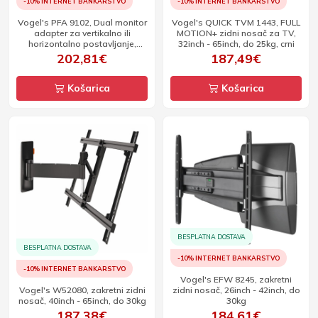
-10% INTERNET BANKARSTVO
-10% INTERNET BANKARSTVO
Vogel's PFA 9102, Dual monitor
Vogel's QUICK TVM 1443, FULL
adapter za vertikalno ili
MOTION+ zidni nosač za TV,
horizontalno postavljanje,
32inch - 65inch, do 25kg, crni
srebrni
202,81€
187,49€
Košarica
Košarica
BESPLATNA DOSTAVA
BESPLATNA DOSTAVA
-10% INTERNET BANKARSTVO
-10% INTERNET BANKARSTVO
Vogel's EFW 8245, zakretni
Vogel's W52080, zakretni zidni
zidni nosač, 26inch - 42inch, do
nosač, 40inch - 65inch, do 30kg
30kg
187,38€
184,61€