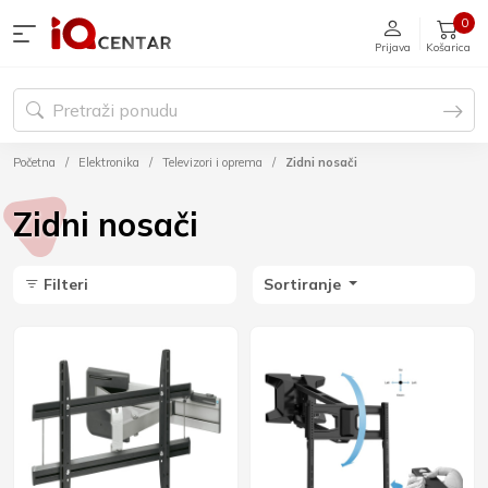
0
Prijava
Košarica
Početna
Elektronika
Televizori i oprema
Zidni nosači
Zidni nosači
Filteri
Sortiranje