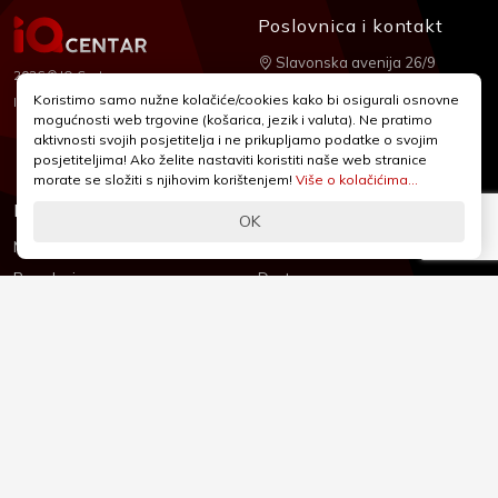
Poslovnica i kontakt
Slavonska avenija 26/9
2026 © IQ Centar
+385 1 2455 950
Koristimo samo nužne kolačiće/cookies kako bi osigurali osnovne
Nubilus
Izrada:
mogućnosti web trgovine (košarica, jezik i valuta). Ne pratimo
webshop@iqcentar.hr
aktivnosti svojih posjetitelja i ne prikupljamo podatke o svojim
Pon - Pet od 9 - 17h
posjetiteljima! Ako želite nastaviti koristiti naše web stranice
morate se složiti s njihovim korištenjem!
Više o kolačićima...
Informacije
Podrška
OK
Novosti & Promocije
Uvjeti poslovanja
Brandovi
Dostava
Kolačići (Cookies)
Oblici plaćanja
Izjava o sigurnosti
Izjava o privatnosti - GDPR
O nama
Reklamacije, povrati i prigovori
Česta pitanja
Jednostrani raskid ugovora
Kontakt
Sigurno online plaćanje