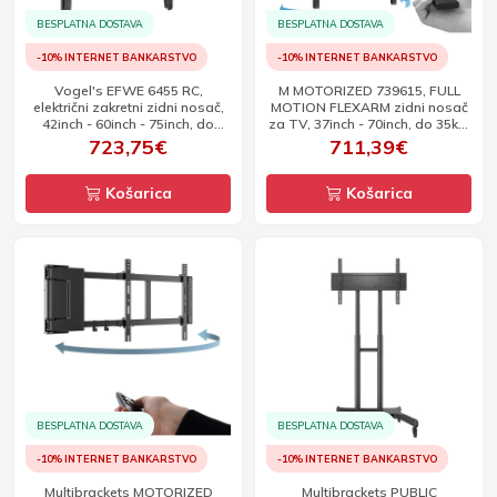
BESPLATNA DOSTAVA
BESPLATNA DOSTAVA
-10% INTERNET BANKARSTVO
-10% INTERNET BANKARSTVO
Vogel's EFWE 6455 RC,
M MOTORIZED 739615, FULL
električni zakretni zidni nosač,
MOTION FLEXARM zidni nosač
42inch - 60inch - 75inch, do
za TV, 37inch - 70inch, do 35kg,
70kg
crni
723,75€
711,39€
Košarica
Košarica
BESPLATNA DOSTAVA
BESPLATNA DOSTAVA
-10% INTERNET BANKARSTVO
-10% INTERNET BANKARSTVO
Multibrackets MOTORIZED
Multibrackets PUBLIC