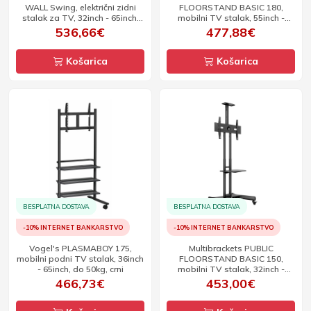
WALL Swing, električni zidni
FLOORSTAND BASIC 180,
stalak za TV, 32inch - 65inch,
mobilni TV stalak, 55inch -
do 30kg
85inch, do 90kg
536,66€
477,88€
Košarica
Košarica
BESPLATNA DOSTAVA
BESPLATNA DOSTAVA
-10% INTERNET BANKARSTVO
-10% INTERNET BANKARSTVO
Vogel's PLASMABOY 175,
Multibrackets PUBLIC
mobilni podni TV stalak, 36inch
FLOORSTAND BASIC 150,
- 65inch, do 50kg, crni
mobilni TV stalak, 32inch -
65inch, do 50kg
466,73€
453,00€