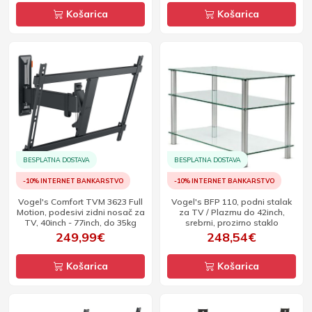
Košarica
Košarica
BESPLATNA DOSTAVA
BESPLATNA DOSTAVA
-10% INTERNET BANKARSTVO
-10% INTERNET BANKARSTVO
Vogel's Comfort TVM 3623 Full
Vogel's BFP 110, podni stalak
Motion, podesivi zidni nosač za
za TV / Plazmu do 42inch,
TV, 40inch - 77inch, do 35kg
srebrni, prozirno staklo
249,99€
248,54€
Košarica
Košarica