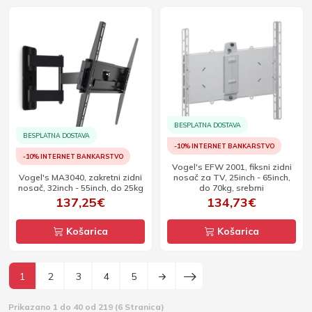
BESPLATNA DOSTAVA
BESPLATNA DOSTAVA
-10% INTERNET BANKARSTVO
-10% INTERNET BANKARSTVO
Vogel's EFW 2001, fiksni zidni
Vogel's MA3040, zakretni zidni
nosač za TV, 25inch - 65inch,
nosač, 32inch - 55inch, do 25kg
do 70kg, srebrni
137,25€
134,73€
Košarica
Košarica
1
2
3
4
5
Prikazano 1 do 40 od 219 (6 Stranica)