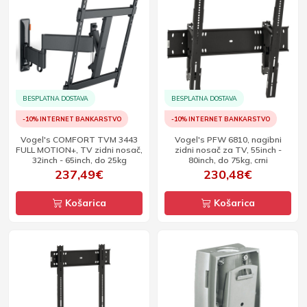
BESPLATNA DOSTAVA
BESPLATNA DOSTAVA
-10% INTERNET BANKARSTVO
-10% INTERNET BANKARSTVO
Vogel's COMFORT TVM 3443
Vogel's PFW 6810, nagibni
FULL MOTION+, TV zidni nosač,
zidni nosač za TV, 55inch -
32inch - 65inch, do 25kg
80inch, do 75kg, crni
237,49€
230,48€
Košarica
Košarica