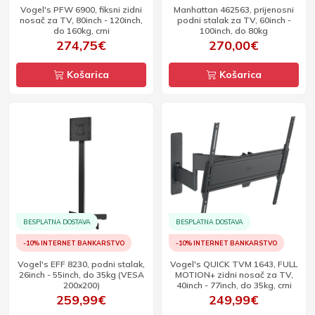
Vogel's PFW 6900, fiksni zidni
Manhattan 462563, prijenosni
nosač za TV, 80inch - 120inch,
podni stalak za TV, 60inch -
do 160kg, crni
100inch, do 80kg
274,75€
270,00€
Košarica
Košarica
BESPLATNA DOSTAVA
BESPLATNA DOSTAVA
-10% INTERNET BANKARSTVO
-10% INTERNET BANKARSTVO
Vogel's EFF 8230, podni stalak,
Vogel's QUICK TVM 1643, FULL
26inch - 55inch, do 35kg (VESA
MOTION+ zidni nosač za TV,
200x200)
40inch - 77inch, do 35kg, crni
259,99€
249,99€