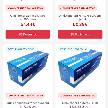
-10% INTERNET BANKARSTVO
-10% INTERNET BANKARSTVO
Orink toner za Ricoh, type
Orink toner za HP, Q7560A, crni,
cp250, crna
zamjenski
54,44€
50,38€
Košarica
Košarica
DOSTUPNO U POSLOVNICI
DOSTUPNO U POSLOVNICI
-10% INTERNET BANKARSTVO
-10% INTERNET BANKARSTVO
Orink zamjenski toner Kyocera
Orink toner za Xerox B310,
TK7125, crni
B315, B305, crni