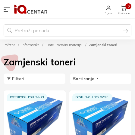
0
Prijava
Košarica
Početna
Informatika
Tinte i potrošni materijal
Zamjenski toneri
Zamjenski toneri
Filteri
Sortiranje
DOSTUPNO U POSLOVNICI
DOSTUPNO U POSLOVNICI