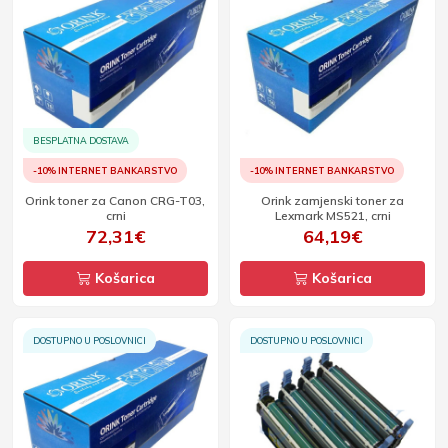
BESPLATNA DOSTAVA
-10% INTERNET BANKARSTVO
-10% INTERNET BANKARSTVO
Orink toner za Canon CRG-T03,
Orink zamjenski toner za
crni
Lexmark MS521, crni
72,31€
64,19€
Košarica
Košarica
DOSTUPNO U POSLOVNICI
DOSTUPNO U POSLOVNICI