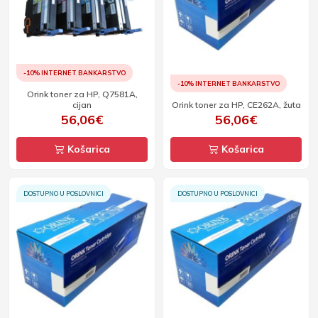
-10% INTERNET BANKARSTVO
-10% INTERNET BANKARSTVO
Orink toner za HP, Q7581A,
cijan
Orink toner za HP, CE262A, žuta
56,06€
56,06€
Košarica
Košarica
DOSTUPNO U POSLOVNICI
DOSTUPNO U POSLOVNICI