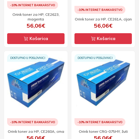
-10% INTERNET BANKARSTVO
-10% INTERNET BANKARSTVO
Orink toner za HP, CE2623,
magenta
Orink toner za HP, CE261A, cijan
56,06€
56,06€
Košarica
Košarica
DOSTUPNO U POSLOVNICI
DOSTUPNO U POSLOVNICI
-10% INTERNET BANKARSTVO
-10% INTERNET BANKARSTVO
Orink toner za HP, CE260A, crna
Orink toner CRG-075HY, žuti
56,06€
56,06€