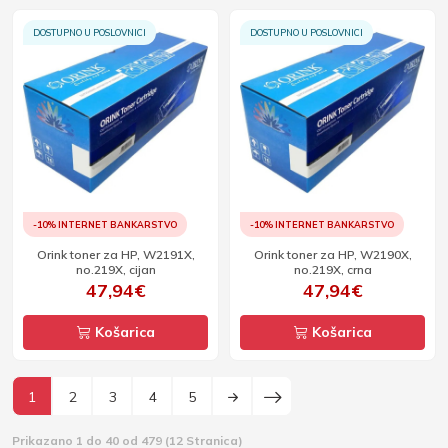
DOSTUPNO U POSLOVNICI
DOSTUPNO U POSLOVNICI
-10% INTERNET BANKARSTVO
-10% INTERNET BANKARSTVO
Orink toner za HP, W2191X,
Orink toner za HP, W2190X,
no.219X, cijan
no.219X, crna
47,94€
47,94€
Košarica
Košarica
1
2
3
4
5
Prikazano 1 do 40 od 479 (12 Stranica)