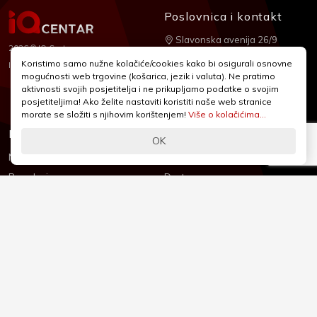
Poslovnica i kontakt
Slavonska avenija 26/9
2026 © IQ Centar
+385 1 2455 950
Koristimo samo nužne kolačiće/cookies kako bi osigurali osnovne
Nubilus
Izrada:
mogućnosti web trgovine (košarica, jezik i valuta). Ne pratimo
webshop@iqcentar.hr
aktivnosti svojih posjetitelja i ne prikupljamo podatke o svojim
Pon - Pet od 9 - 17h
posjetiteljima! Ako želite nastaviti koristiti naše web stranice
morate se složiti s njihovim korištenjem!
Više o kolačićima...
Informacije
Podrška
OK
Novosti & Promocije
Uvjeti poslovanja
Brandovi
Dostava
Kolačići (Cookies)
Oblici plaćanja
Izjava o sigurnosti
Izjava o privatnosti - GDPR
O nama
Reklamacije, povrati i prigovori
Česta pitanja
Jednostrani raskid ugovora
Kontakt
Sigurno online plaćanje