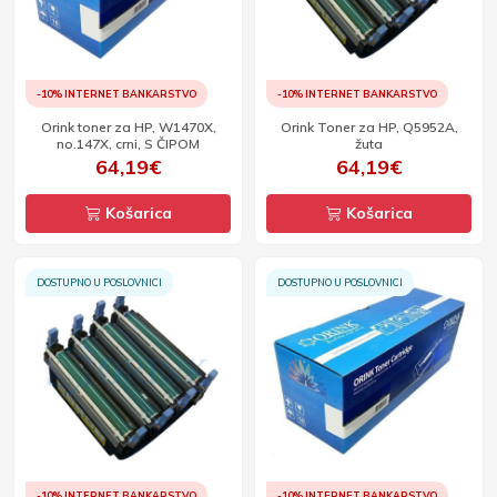
-10% INTERNET BANKARSTVO
-10% INTERNET BANKARSTVO
Orink toner za HP, W1470X,
Orink Toner za HP, Q5952A,
no.147X, crni, S ČIPOM
žuta
64,19€
64,19€
Košarica
Košarica
DOSTUPNO U POSLOVNICI
DOSTUPNO U POSLOVNICI
-10% INTERNET BANKARSTVO
-10% INTERNET BANKARSTVO