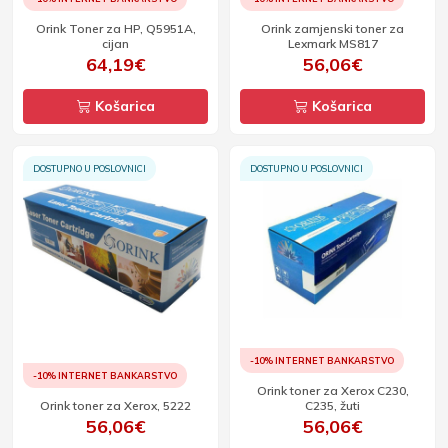
Orink Toner za HP, Q5951A,
Orink zamjenski toner za
cijan
Lexmark MS817
64,19€
56,06€
Košarica
Košarica
DOSTUPNO U POSLOVNICI
DOSTUPNO U POSLOVNICI
-10% INTERNET BANKARSTVO
-10% INTERNET BANKARSTVO
Orink toner za Xerox C230,
Orink toner za Xerox, 5222
C235, žuti
56,06€
56,06€