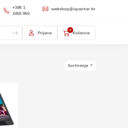
+385 1
webshop@iqcentar.hr
2455 950
0
Prijava
Košarica
Sortiranje