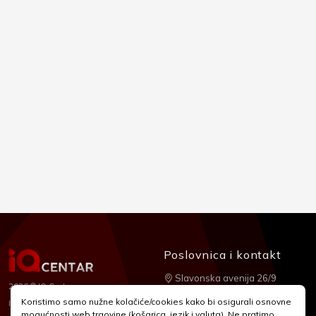
Poslovnica i kontakt
Slavonska avenija 26/9
2026 © IQ Centar
+385 1 2455 950
Koristimo samo nužne kolačiće/cookies kako bi osigurali osnovne
Nubilus
Izrada:
mogućnosti web trgovine (košarica, jezik i valuta). Ne pratimo