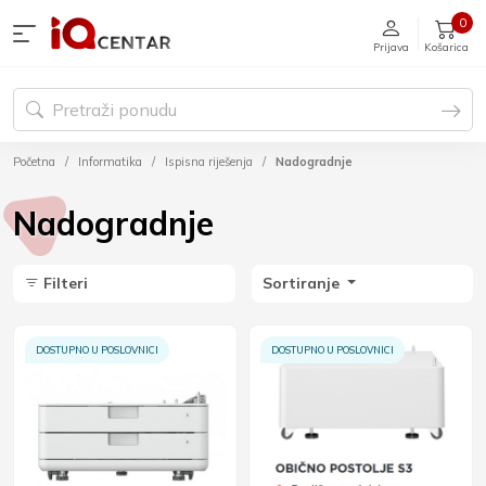
0
Prijava
Košarica
Početna
Informatika
Ispisna riješenja
Nadogradnje
Nadogradnje
Filteri
Sortiranje
DOSTUPNO U POSLOVNICI
DOSTUPNO U POSLOVNICI