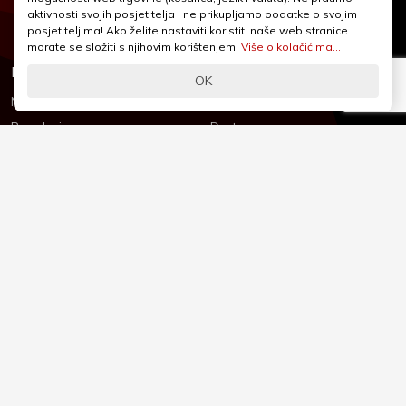
webshop@iqcentar.hr
aktivnosti svojih posjetitelja i ne prikupljamo podatke o svojim
Pon - Pet od 9 - 17h
posjetiteljima! Ako želite nastaviti koristiti naše web stranice
morate se složiti s njihovim korištenjem!
Više o kolačićima...
Informacije
Podrška
OK
Novosti & Promocije
Uvjeti poslovanja
Brandovi
Dostava
Kolačići (Cookies)
Oblici plaćanja
Izjava o sigurnosti
Izjava o privatnosti - GDPR
O nama
Reklamacije, povrati i prigovori
Česta pitanja
Jednostrani raskid ugovora
Kontakt
Sigurno online plaćanje