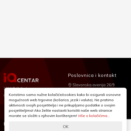
Poslovnica i kontakt
Slavonska avenija 26/9
2026 © IQ Centar
+385 1 2455 950
Koristimo samo nužne kolačiće/cookies kako bi osigurali osnovne
Nubilus
Izrada:
mogućnosti web trgovine (košarica, jezik i valuta). Ne pratimo
webshop@iqcentar.hr
aktivnosti svojih posjetitelja i ne prikupljamo podatke o svojim
Pon - Pet od 9 - 17h
posjetiteljima! Ako želite nastaviti koristiti naše web stranice
morate se složiti s njihovim korištenjem!
Više o kolačićima...
Informacije
Podrška
OK