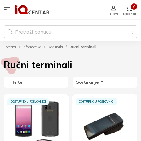
0
Prijava
Košarica
Početna
Informatika
Računala
Ručni terminali
Ručni terminali
Filteri
Sortiranje
DOSTUPNO U POSLOVNICI
DOSTUPNO U POSLOVNICI