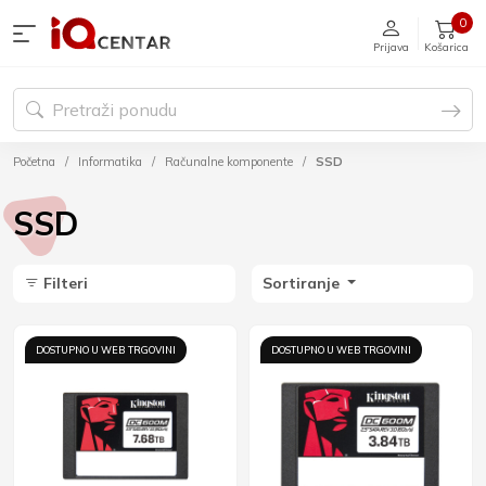
0
Prijava
Košarica
Početna
Informatika
Računalne komponente
SSD
SSD
Filteri
Sortiranje
DOSTUPNO U WEB TRGOVINI
DOSTUPNO U WEB TRGOVINI