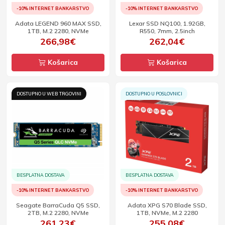
-10% INTERNET BANKARSTVO
-10% INTERNET BANKARSTVO
Adata LEGEND 960 MAX SSD,
Lexar SSD NQ100, 1.92GB,
1TB, M.2 2280, NVMe
R550, 7mm, 2.5inch
266,98€
262,04€
Košarica
Košarica
DOSTUPNO U WEB TRGOVINI
DOSTUPNO U POSLOVNICI
BESPLATNA DOSTAVA
BESPLATNA DOSTAVA
-10% INTERNET BANKARSTVO
-10% INTERNET BANKARSTVO
Seagate BarraCuda Q5 SSD,
Adata XPG S70 Blade SSD,
2TB, M.2 2280, NVMe
1TB, NVMe, M.2 2280
261,23€
255,08€