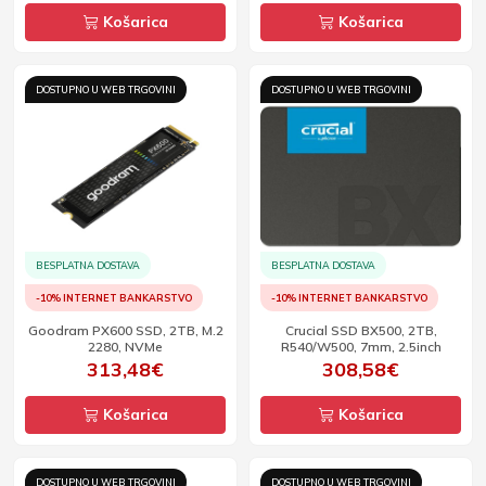
Košarica
Košarica
DOSTUPNO U WEB TRGOVINI
DOSTUPNO U WEB TRGOVINI
BESPLATNA DOSTAVA
BESPLATNA DOSTAVA
-10% INTERNET BANKARSTVO
-10% INTERNET BANKARSTVO
Goodram PX600 SSD, 2TB, M.2
Crucial SSD BX500, 2TB,
2280, NVMe
R540/W500, 7mm, 2.5inch
313,48€
308,58€
Košarica
Košarica
DOSTUPNO U WEB TRGOVINI
DOSTUPNO U WEB TRGOVINI