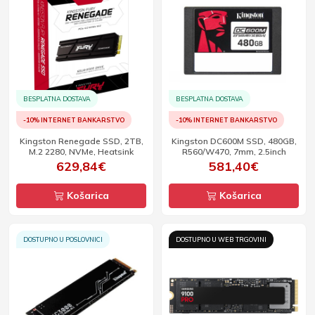
BESPLATNA DOSTAVA
BESPLATNA DOSTAVA
-10% INTERNET BANKARSTVO
-10% INTERNET BANKARSTVO
Kingston Renegade SSD, 2TB,
Kingston DC600M SSD, 480GB,
M.2 2280, NVMe, Heatsink
R560/W470, 7mm, 2.5inch
629,84€
581,40€
Košarica
Košarica
DOSTUPNO U POSLOVNICI
DOSTUPNO U WEB TRGOVINI