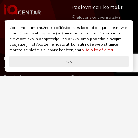
Poslovnica i kontakt
Slavonska avenija 26/9
2026 © IQ Centar
+385 1 2455 950
Koristimo samo nužne kolačiće/cookies kako bi osigurali osnovne
Nubilus
Izrada:
mogućnosti web trgovine (košarica, jezik i valuta). Ne pratimo
webshop@iqcentar.hr
aktivnosti svojih posjetitelja i ne prikupljamo podatke o svojim
Pon - Pet od 9 - 17h
posjetiteljima! Ako želite nastaviti koristiti naše web stranice
morate se složiti s njihovim korištenjem!
Više o kolačićima...
Informacije
Podrška
OK
Novosti & Promocije
Uvjeti poslovanja
Brandovi
Dostava
Kolačići (Cookies)
Oblici plaćanja
Izjava o sigurnosti
Izjava o privatnosti - GDPR
O nama
Reklamacije, povrati i prigovori
Česta pitanja
Jednostrani raskid ugovora
Kontakt
Sigurno online plaćanje