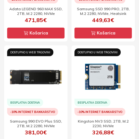
Adata LEGEND 960 MAX SSD,
Samsung SSD 990 PRO, 2TB,
2TB, M.2 2280, NVMe
M.2 2280, NVMe, Heatsink
471,85€
449,63€
Košarica
Košarica
DOSTUPNO U WEB TRGOVINI
DOSTUPNO U WEB TRGOVINI
BESPLATNA DOSTAVA
BESPLATNA DOSTAVA
-10% INTERNET BANKARSTVO
-10% INTERNET BANKARSTVO
Samsung 990 EVO Plus SSD,
Kingston NV3 SSD, 2TB, M.2
2TB, M.2 2280, NVMe
2230, NVMe
381,00€
326,88€