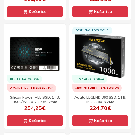
Košarica
Košarica
DOSTUPNO U POSLOVNICI
BESPLATNA DOSTAVA
BESPLATNA DOSTAVA
-10% INTERNET BANKARSTVO
-10% INTERNET BANKARSTVO
Silicon Power A55 SSD, 1TB,
Adata LEGEND 860 SSD, 1TB,
R560/W530, 2.5inch, 7mm
M.2 2280, NVMe
254,25€
224,70€
Košarica
Košarica