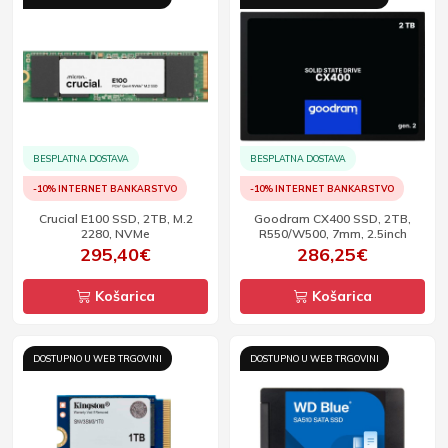
BESPLATNA DOSTAVA
BESPLATNA DOSTAVA
-10% INTERNET BANKARSTVO
-10% INTERNET BANKARSTVO
Crucial E100 SSD, 2TB, M.2
Goodram CX400 SSD, 2TB,
2280, NVMe
R550/W500, 7mm, 2.5inch
295,40€
286,25€
Košarica
Košarica
DOSTUPNO U WEB TRGOVINI
DOSTUPNO U WEB TRGOVINI