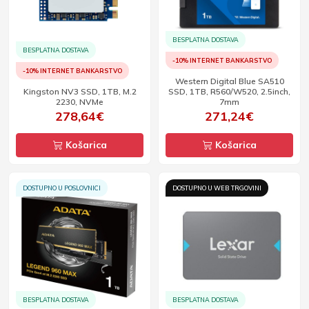
BESPLATNA DOSTAVA
BESPLATNA DOSTAVA
-10% INTERNET BANKARSTVO
-10% INTERNET BANKARSTVO
Western Digital Blue SA510
Kingston NV3 SSD, 1TB, M.2
SSD, 1TB, R560/W520, 2.5inch,
2230, NVMe
7mm
278,64€
271,24€
Košarica
Košarica
DOSTUPNO U POSLOVNICI
DOSTUPNO U WEB TRGOVINI
BESPLATNA DOSTAVA
BESPLATNA DOSTAVA