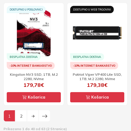
DOSTUPNO U POSLOVNICI
DOSTUPNO U WEB TRGOVINI
BESPLATNA DOSTAVA
BESPLATNA DOSTAVA
-10% INTERNET BANKARSTVO
-10% INTERNET BANKARSTVO
Kingston NV3 SSD, 1TB, M.2
Patriot Viper VP400 Lite SSD,
2280, NVme
1TB, M.2 2280, NVme
179,78€
179,38€
Košarica
Košarica
1
2
Prikazano 1 do 40 od 63 (2 Stranica)