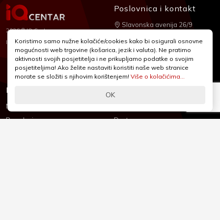
Poslovnica i kontakt
Slavonska avenija 26/9
2026 © IQ Centar
+385 1 2455 950
Koristimo samo nužne kolačiće/cookies kako bi osigurali osnovne
Nubilus
Izrada:
mogućnosti web trgovine (košarica, jezik i valuta). Ne pratimo
webshop@iqcentar.hr
aktivnosti svojih posjetitelja i ne prikupljamo podatke o svojim
Pon - Pet od 9 - 17h
posjetiteljima! Ako želite nastaviti koristiti naše web stranice
morate se složiti s njihovim korištenjem!
Više o kolačićima...
Informacije
Podrška
OK
Novosti & Promocije
Uvjeti poslovanja
Brandovi
Dostava
Kolačići (Cookies)
Oblici plaćanja
Izjava o sigurnosti
Izjava o privatnosti - GDPR
O nama
Reklamacije, povrati i prigovori
Česta pitanja
Jednostrani raskid ugovora
Kontakt
Sigurno online plaćanje