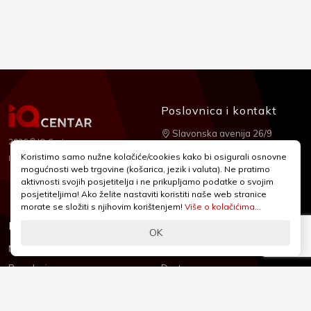
Poslovnica i kontakt
Slavonska avenija 26/9
2026 © IQ Centar
+385 1 2455 950
Koristimo samo nužne kolačiće/cookies kako bi osigurali osnovne
Nubilus
Izrada:
mogućnosti web trgovine (košarica, jezik i valuta). Ne pratimo
webshop@iqcentar.hr
aktivnosti svojih posjetitelja i ne prikupljamo podatke o svojim
Pon - Pet od 9 - 17h
posjetiteljima! Ako želite nastaviti koristiti naše web stranice
morate se složiti s njihovim korištenjem!
Više o kolačićima...
Informacije
Podrška
OK
Novosti & Promocije
Uvjeti poslovanja
Brandovi
Dostava
Kolačići (Cookies)
Oblici plaćanja
Izjava o sigurnosti
Izjava o privatnosti - GDPR