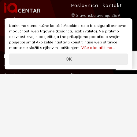
Poslovnica i kontakt
Slavonska avenija 26/9
2026 © IQ Centar
+385 1 2455 950
Koristimo samo nužne kolačiće/cookies kako bi osigurali osnovne
Nubilus
Izrada:
mogućnosti web trgovine (košarica, jezik i valuta). Ne pratimo
webshop@iqcentar.hr
aktivnosti svojih posjetitelja i ne prikupljamo podatke o svojim
Pon - Pet od 9 - 17h
posjetiteljima! Ako želite nastaviti koristiti naše web stranice
morate se složiti s njihovim korištenjem!
Više o kolačićima...
Informacije
Podrška
OK
Novosti & Promocije
Uvjeti poslovanja
Brandovi
Dostava
Kolačići (Cookies)
Oblici plaćanja
Izjava o sigurnosti
Izjava o privatnosti - GDPR
O nama
Reklamacije, povrati i prigovori
Česta pitanja
Jednostrani raskid ugovora
Kontakt
Sigurno online plaćanje