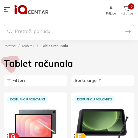
0
Prijava
Košarica
Početna
Mobiteli
Tablet računala
Tablet računala
Filteri
Sortiranje
DOSTUPNO U POSLOVNICI
DOSTUPNO U POSLOVNICI