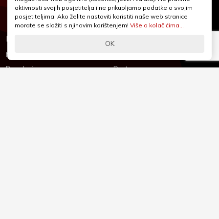
webshop@iqcentar.hr
aktivnosti svojih posjetitelja i ne prikupljamo podatke o svojim
Pon - Pet od 9 - 17h
posjetiteljima! Ako želite nastaviti koristiti naše web stranice
morate se složiti s njihovim korištenjem!
Više o kolačićima...
Informacije
Podrška
OK
Novosti & Promocije
Uvjeti poslovanja
Brandovi
Dostava
Kolačići (Cookies)
Oblici plaćanja
Izjava o sigurnosti
Izjava o privatnosti - GDPR
O nama
Reklamacije, povrati i prigovori
Česta pitanja
Jednostrani raskid ugovora
Kontakt
Sigurno online plaćanje