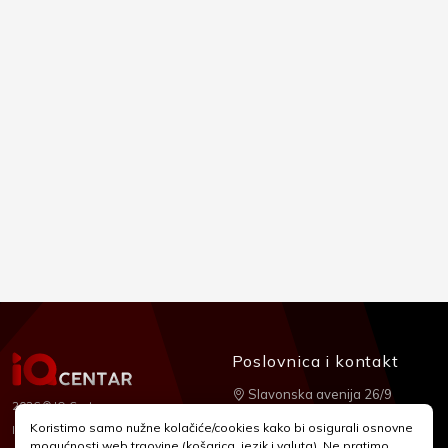
Poslovnica i kontakt
Slavonska avenija 26/9
2026 © IQ Centar
+385 1 2455 950
Koristimo samo nužne kolačiće/cookies kako bi osigurali osnovne
Nubilus
Izrada:
mogućnosti web trgovine (košarica, jezik i valuta). Ne pratimo