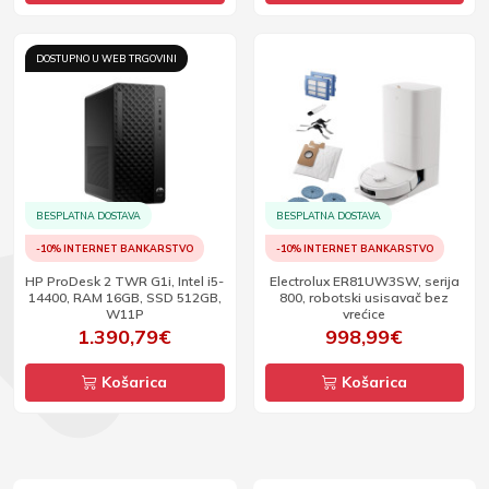
DOSTUPNO U WEB TRGOVINI
BESPLATNA DOSTAVA
BESPLATNA DOSTAVA
-10% INTERNET BANKARSTVO
-10% INTERNET BANKARSTVO
HP ProDesk 2 TWR G1i, Intel i5-
Electrolux ER81UW3SW, serija
14400, RAM 16GB, SSD 512GB,
800, robotski usisavač bez
W11P
vrećice
1.390,79€
998,99€
Košarica
Košarica