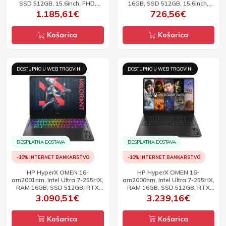
SSD 512GB, 15.6inch, FHD,
16GB, SSD 512GB, 15.6inch,
DOS -BEZ ADAPTERA
FHD, DOS -BEZ ADAPTERA
1.185,61€
726,56€
Košarica
Košarica
DOSTUPNO U WEB TRGOVINI
DOSTUPNO U WEB TRGOVINI
BESPLATNA DOSTAVA
BESPLATNA DOSTAVA
-10% INTERNET BANKARSTVO
-10% INTERNET BANKARSTVO
HP HyperX OMEN 16-
HP HyperX OMEN 16-
am2001nm, Intel Ultra 7-255HX,
am2000nm, Intel Ultra 7-255HX,
RAM 16GB, SSD 512GB, RTX
RAM 16GB, SSD 512GB, RTX
5070, 16inch, 2.5K, 240Hz, DOS
5070, 16inch, 2.5K, 240Hz, W11
3.090,51€
3.239,16€
Košarica
Košarica