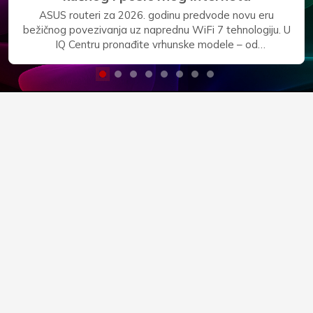
Osigurajte siguran backup i neograničen prostor za vaše
podatke uz vrhunske prijenosne i eksterne hard diskove
u IQ Centru. Bilo da trebate kolosalne stolne 3.5" diskove
Seagate Expansion od 28TB i WD Elements od 24TB
za fiksne radne stanice, ili praktični džepni Seagate
Basic od 5TB za rad u pokretu, naša ponuda nudi
maksimalnu pouzdanost i brzi USB 3.0 prijenos. Zaštitite
svoje važne datoteke, arhive i multimediju već danas.