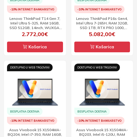
BESPLATNA DOSTAVA
BESPLATNA DOSTAVA
-10% INTERNET BANKARSTVO
-10% INTERNET BANKARSTVO
Lenovo ThinkPad T14 Gen 7,
Lenovo ThinkPad P16s Gen4,
Intel Ultra 5-325, RAM 16GB,
Intel Ultra 7-265H, RAM 32GB,
SSD 512GB, 14inch, WUXGA,
SSD 1TB, RTX PRO 1000,
W11P
16inch, WUXGA, W11P
2.772,00€
5.082,00€
Košarica
Košarica
DOSTUPNO U WEB TRGOVINI
DOSTUPNO U WEB TRGOVINI
BESPLATNA DOSTAVA
BESPLATNA DOSTAVA
-10% INTERNET BANKARSTVO
-10% INTERNET BANKARSTVO
Asus Vivobook 15 X1504MA-
Asus Vivobook 15 X1504MA-
BQ204, Intel i7-350, RAM 16GB,
BQ203, Intel i5-120U, RAM