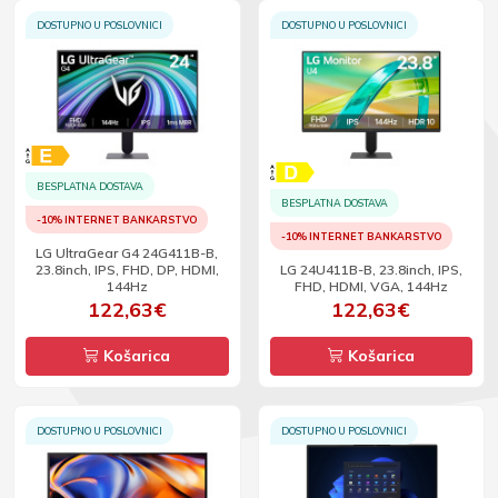
DOSTUPNO U POSLOVNICI
DOSTUPNO U POSLOVNICI
BESPLATNA DOSTAVA
BESPLATNA DOSTAVA
-10% INTERNET BANKARSTVO
-10% INTERNET BANKARSTVO
LG UltraGear G4 24G411B-B,
23.8inch, IPS, FHD, DP, HDMI,
LG 24U411B-B, 23.8inch, IPS,
144Hz
FHD, HDMI, VGA, 144Hz
122,63€
122,63€
Košarica
Košarica
DOSTUPNO U POSLOVNICI
DOSTUPNO U POSLOVNICI