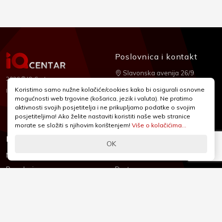
Poslovnica i kontakt
Slavonska avenija 26/9
2026 © IQ Centar
+385 1 2455 950
Koristimo samo nužne kolačiće/cookies kako bi osigurali osnovne
Nubilus
Izrada:
mogućnosti web trgovine (košarica, jezik i valuta). Ne pratimo
webshop@iqcentar.hr
aktivnosti svojih posjetitelja i ne prikupljamo podatke o svojim
Pon - Pet od 9 - 17h
posjetiteljima! Ako želite nastaviti koristiti naše web stranice
morate se složiti s njihovim korištenjem!
Više o kolačićima...
Informacije
Podrška
OK
Novosti & Promocije
Uvjeti poslovanja
Brandovi
Dostava
Kolačići (Cookies)
Oblici plaćanja
Izjava o sigurnosti
Izjava o privatnosti - GDPR
O nama
Reklamacije, povrati i prigovori