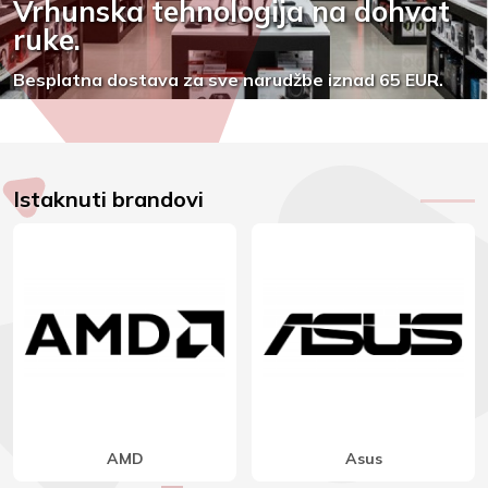
Vrhunska tehnologija na dohvat
ruke.
Besplatna dostava za sve narudžbe iznad 65 EUR.
Istaknuti brandovi
Eaton
Fortron