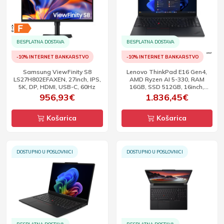
BESPLATNA DOSTAVA
BESPLATNA DOSTAVA
-10% INTERNET BANKARSTVO
-10% INTERNET BANKARSTVO
Samsung ViewFinity S8
Lenovo ThinkPad E16 Gen4,
LS27H802EFAXEN, 27inch, IPS,
AMD Ryzen AI 5-330, RAM
5K, DP, HDMI, USB-C, 60Hz
16GB, SSD 512GB, 16inch,
WUXGA, W11P
956,93€
1.836,45€
Košarica
Košarica
DOSTUPNO U POSLOVNICI
DOSTUPNO U POSLOVNICI