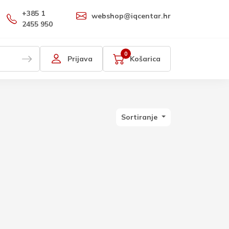
+385 1
webshop@iqcentar.hr
2455 950
0
Prijava
Košarica
Sortiranje