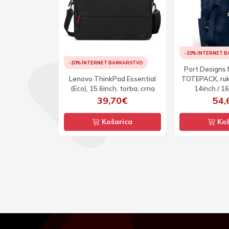
-10% INTERNET 
ANKARSTVO
-10% INTERNET BANKARSTVO
Port Designs 
L, 14inch /
Lenovo ThinkPad Essential
TOTEPACK, ruk
orba, crna
(Eco), 15.6inch, torba, crna
14inch / 16
10€
39,70€
54,
arica
Košarica
Koš