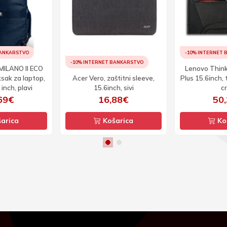
BANKARSTVO
-10% INTERNET
-10% INTERNET BANKARSTVO
MILANO II ECO
Lenovo Think
sak za laptop,
Acer Vero, zaštitni sleeve,
Plus 15.6inch, 
 inch, plavi
15.6inch, sivi
c
69€
16,88€
50
arica
Košarica
Ko