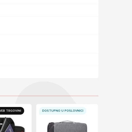
EB TRGOVINI
DOSTUPNO U POSLOVNICI
DOSTUPNO U 