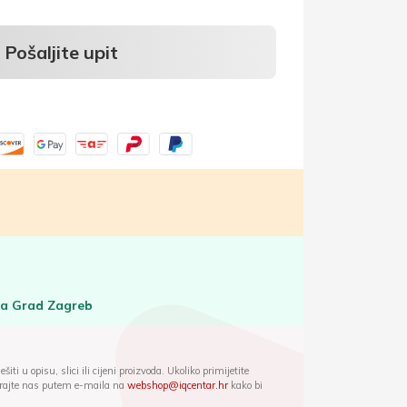
Pošaljite upit
za Grad Zagreb
iti u opisu, slici ili cijeni proizvoda. Ukoliko primijetite
ktirajte nas putem e-maila na
webshop@iqcentar.hr
kako bi