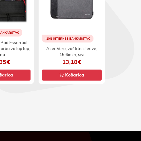
 BANKARSTVO
-10% INTERNET BANKARSTVO
-10% INTERNET
Pad Essential
torba za laptop,
Acer Vero, zaštitni sleeve,
Asus EOS 2, 1
rna
15.6inch, sivi
crn
,35€
13,18€
23
šarica
Košarica
Ko