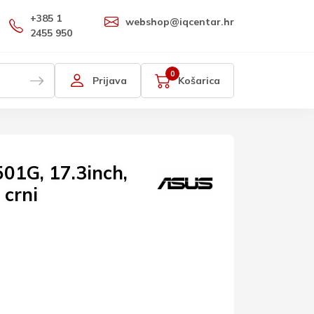
+385 1
webshop@iqcentar.hr
2455 950
0
Prijava
Košarica
01G, 17.3inch,
 crni