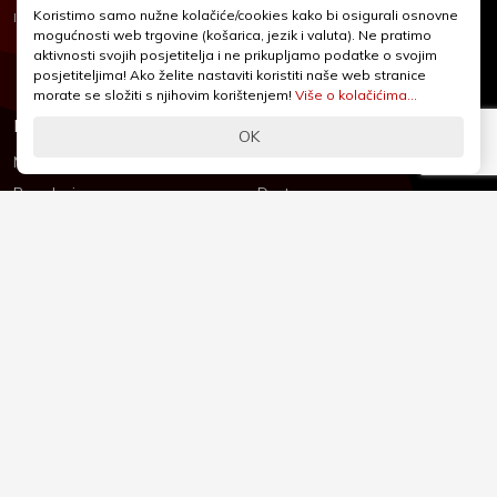
+385 1 2455 950
Koristimo samo nužne kolačiće/cookies kako bi osigurali osnovne
Nubilus
Izrada:
mogućnosti web trgovine (košarica, jezik i valuta). Ne pratimo
webshop@iqcentar.hr
aktivnosti svojih posjetitelja i ne prikupljamo podatke o svojim
Pon - Pet od 9 - 17h
posjetiteljima! Ako želite nastaviti koristiti naše web stranice
morate se složiti s njihovim korištenjem!
Više o kolačićima...
Informacije
Podrška
OK
Novosti & Promocije
Uvjeti poslovanja
Brandovi
Dostava
Kolačići (Cookies)
Oblici plaćanja
Izjava o sigurnosti
Izjava o privatnosti - GDPR
O nama
Reklamacije, povrati i prigovori
Česta pitanja
Jednostrani raskid ugovora
Kontakt
Sigurno online plaćanje