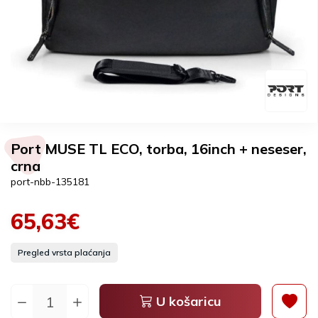
Port MUSE TL ECO, torba, 16inch + neseser,
crna
port-nbb-135181
65,63€
Pregled vrsta plaćanja
U košaricu