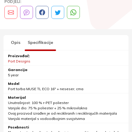
PODJELI:
Opis
Specifikacije
Proizvođač:
Port Designs
Garancija
5 year
Model
Port torba MUSE TL ECO 16" + neseser, crna
Materijal
Unutrašnjost: 100 % r-PET poliester
Vanjski dio: 75 % poliester + 25 % mikrovlakna
Ovaj proizvod izrađen je od recikliranih i reciklirajućih materijala
Vanjski materijal s vodoodbojnim svojstvima
Posebnosti