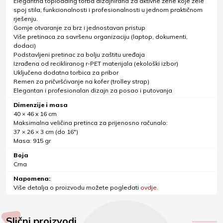
Elegantna toploading torba dizajnirana za aktivne žene koje žele
spoj stila, funkcionalnosti i profesionalnosti u jednom praktičnom
rješenju.
Gornje otvaranje za brz i jednostavan pristup
Više pretinaca za savršenu organizaciju (laptop, dokumenti,
dodaci)
Podstavljeni pretinac za bolju zaštitu uređaja
Izrađena od recikliranog r-PET materijala (ekološki izbor)
Uključena dodatna torbica za pribor
Remen za pričvršćivanje na kofer (trolley strap)
Elegantan i profesionalan dizajn za posao i putovanja
Dimenzije i masa
40 × 46 x 16 cm
Maksimalna veličina pretinca za prijenosno računalo:
37 × 26 × 3 cm (do 16")
Masa: 915 gr
Boja
Crna
Napomena:
Više detalja o proizvodu možete pogledati
ovdje.
Slični proizvodi