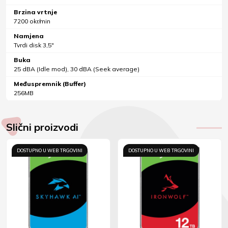
Brzina vrtnje
7200 okr/min
Namjena
Tvrdi disk 3,5"
Buka
25 dBA (Idle mod), 30 dBA (Seek average)
Međuspremnik (Buffer)
256MB
Slični proizvodi
DOSTUPNO U WEB TRGOVINI
DOSTUPNO U WEB TRGOVINI