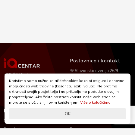
Poslovnica i kontakt
Slavonska avenija 26/9
2026 © IQ Centar
+385 1 2455 950
Koristimo samo nužne kolačiće/cookies kako bi osigurali osnovne
Nubilus
Izrada:
mogućnosti web trgovine (košarica, jezik i valuta). Ne pratimo
webshop@iqcentar.hr
aktivnosti svojih posjetitelja i ne prikupljamo podatke o svojim
Pon - Pet od 9 - 17h
posjetiteljima! Ako želite nastaviti koristiti naše web stranice
morate se složiti s njihovim korištenjem!
Više o kolačićima...
Informacije
Podrška
OK
Novosti & Promocije
Uvjeti poslovanja
Brandovi
Dostava