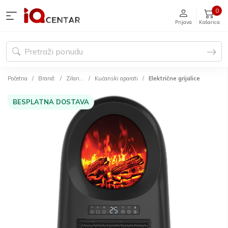
0
Prijava
Košarica
Početna
Brand:
Zilan...
Kućanski aparati
Električne grijalice
BESPLATNA DOSTAVA