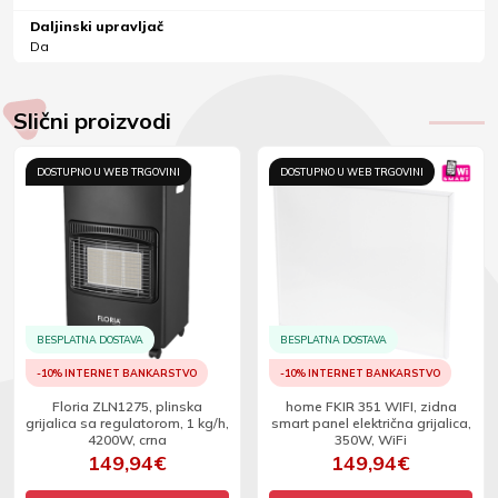
Daljinski upravljač
Da
Slični proizvodi
DOSTUPNO U WEB TRGOVINI
DOSTUPNO U WEB TRGOVINI
BESPLATNA DOSTAVA
BESPLATNA DOSTAVA
-10% INTERNET BANKARSTVO
-10% INTERNET BANKARSTVO
Floria ZLN1275, plinska
home FKIR 351 WIFI, zidna
grijalica sa regulatorom, 1 kg/h,
smart panel električna grijalica,
4200W, crna
350W, WiFi
149,94€
149,94€