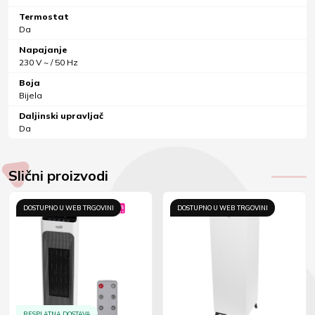
Termostat
Da
Napajanje
230 V ~ / 50 Hz
Boja
Bijela
Daljinski upravljač
Da
Slični proizvodi
DOSTUPNO U WEB TRGOVINI
DOSTUPNO U WEB TRGOVINI
BESPLATNA DOSTAVA