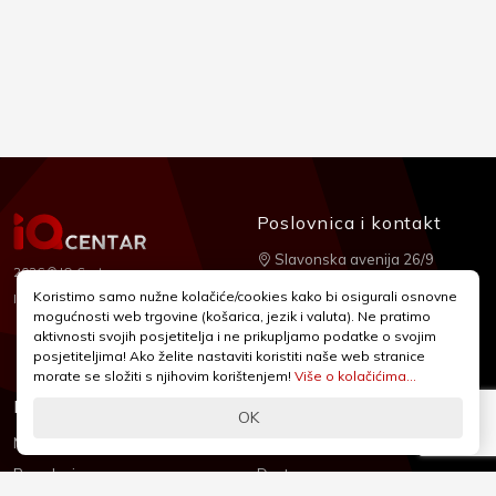
Poslovnica i kontakt
Slavonska avenija 26/9
2026 © IQ Centar
+385 1 2455 950
Koristimo samo nužne kolačiće/cookies kako bi osigurali osnovne
Nubilus
Izrada:
mogućnosti web trgovine (košarica, jezik i valuta). Ne pratimo
webshop@iqcentar.hr
aktivnosti svojih posjetitelja i ne prikupljamo podatke o svojim
Pon - Pet od 9 - 17h
posjetiteljima! Ako želite nastaviti koristiti naše web stranice
morate se složiti s njihovim korištenjem!
Više o kolačićima...
Informacije
Podrška
OK
Novosti & Promocije
Uvjeti poslovanja
Brandovi
Dostava