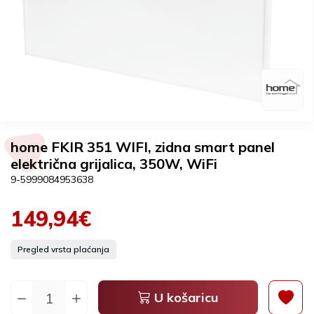
home FKIR 351 WIFI, zidna smart panel
električna grijalica, 350W, WiFi
9-5999084953638
149,94€
Pregled vrsta plaćanja
U košaricu