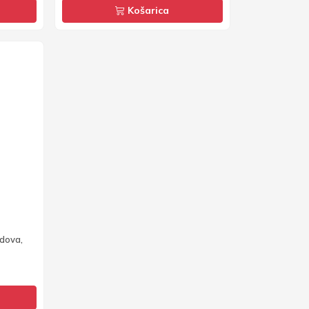
Košarica
odova,