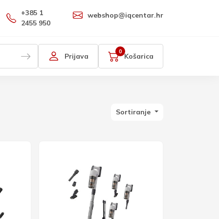
+385 1
webshop@iqcentar.hr
2455 950
0
Prijava
Košarica
Sortiranje