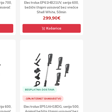
ija 700,
Electrolux EP61HB21UV, serija 600,
uisavač
bežični štapni usisavač bez vrećice
Shell White, 50min
299,90€
Košarica
BESPLATNA DOSTAVA
-10% INTERNET BANKARSTVO
ija 600,
Electrolux EP51AH18DG, serija 500,
sisavač
Animal bežični štapni usisavač bez