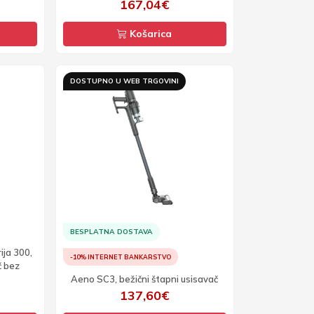
167,04€
Košarica
DOSTUPNO U WEB TRGOVINI
BESPLATNA DOSTAVA
ija 300,
-10% INTERNET BANKARSTVO
č bez
Aeno SC3, bežični štapni usisavač
137,60€