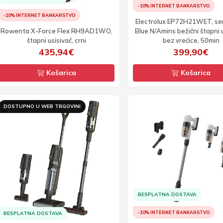
-10% INTERNET BANKARSTVO
-10% INTERNET BANKARSTVO
Electrolux EP72H21WET, ser
Rowenta X-Force Flex RH9AD1WO,
Blue N/Amins bežični štapni 
štapni usisivač, crni
bez vrećice, 50min
435,94€
399,90€
Košarica
Košarica
DOSTUPNO U WEB TRGOVINI
BESPLATNA DOSTAVA
-10% INTERNET BANKARSTVO
BESPLATNA DOSTAVA