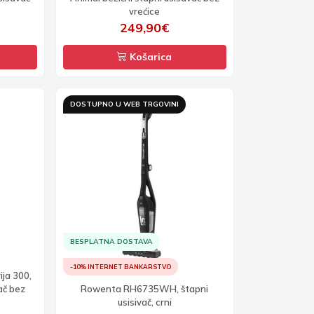
vrećice
249,90€
Košarica
DOSTUPNO U WEB TRGOVINI
BESPLATNA DOSTAVA
-10% INTERNET BANKARSTVO
ija 300,
ač bez
Rowenta RH6735WH, štapni
usisivač, crni