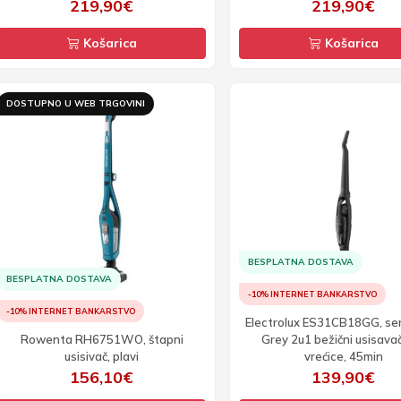
219,90€
219,90€
Košarica
Košarica
DOSTUPNO U WEB TRGOVINI
BESPLATNA DOSTAVA
BESPLATNA DOSTAVA
-10% INTERNET BANKARSTVO
-10% INTERNET BANKARSTVO
Electrolux ES31CB18GG, ser
Rowenta RH6751WO, štapni
Grey 2u1 bežični usisava
usisivač, plavi
vrećice, 45min
156,10€
139,90€