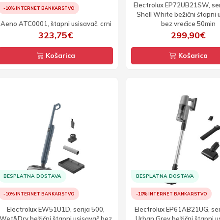
Electrolux EP72UB21SW, ser
-10% INTERNET BANKARSTVO
Shell White bežični štapni 
Aeno ATC0001, štapni usisavač, crni
bez vrećice 50min
323,75€
299,90€
Košarica
Košarica
BESPLATNA DOSTAVA
BESPLATNA DOSTAVA
-10% INTERNET BANKARSTVO
-10% INTERNET BANKARSTVO
Electrolux EW51U1D, serija 500,
Electrolux EP61AB21UG, ser
Wet&Dry bežični štapni usisavač bez
Urban Grey bežični štapni u