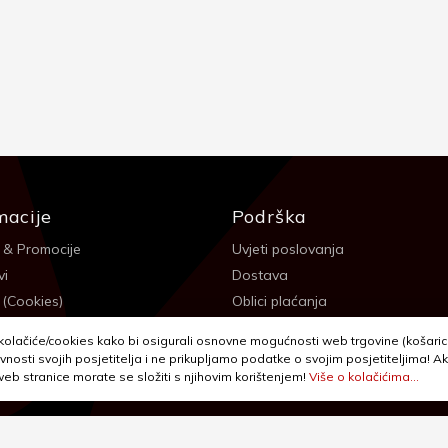
macije
Podrška
 & Promocije
Uvjeti poslovanja
vi
Dostava
 (Cookies)
Oblici plaćanja
 sigurnosti
Izjava o privatnosti - GDPR
olačiće/cookies kako bi osigurali osnovne mogućnosti web trgovine (košarica,
a
Reklamacije, povrati i prigovori
vnosti svojih posjetitelja i ne prikupljamo podatke o svojim posjetiteljima! Ak
 web stranice morate se složiti s njihovim korištenjem!
Više o kolačićima...
itanja
Jednostrani raskid ugovora