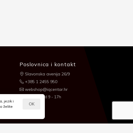
Poslovnica i kontakt
Slavonska avenija 26/9
+385 1 2455 950
webshop@iqcentar.hr
Pon - Pet od 9 - 17h
 jezik i
OK
o želite