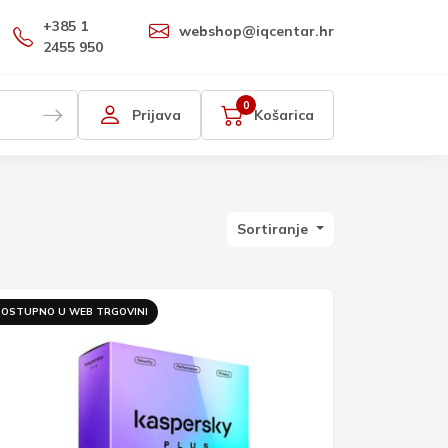
+385 1
webshop@iqcentar.hr
2455 950
0
Prijava
Košarica
Sortiranje
OSTUPNO U WEB TRGOVINI