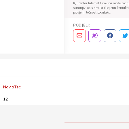
IQ Centar Internet trgovina može pogriješ
sumnjivi opis artikla ili cijenu konta
provjerili točnost podataka.
PODJELI:
NaviaTec
12