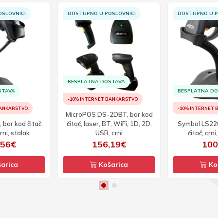
SLOVNICI
DOSTUPNO U POSLOVNICI
DOSTUPNO U P
BESPLATNA DOSTAVA
STAVA
BESPLATNA D
-10% INTERNET BANKARSTVO
BANKARSTVO
-10% INTERNET
MicroPOS DS-2DBT, bar kod
 bar kod čitač,
čitač, laser, BT, WiFi, 1D, 2D,
Symbol LS220
rni, stalak
USB, crni
čitač, crni
,56€
156,19€
100
arica
Košarica
Ko