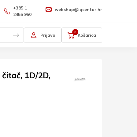
+385 1
webshop@iqcentar.hr
2455 950
0
Prijava
Košarica
čitač, 1D/2D,