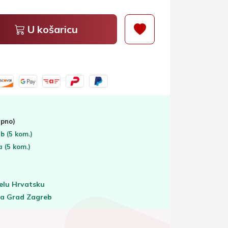
U košaricu
pno)
eb
(5 kom.)
ta
(5 kom.)
elu Hrvatsku
za Grad Zagreb