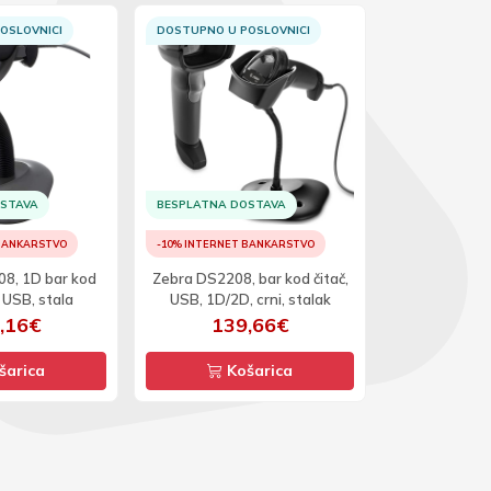
OSLOVNICI
DOSTUPNO U POSLOVNICI
DOSTUPNO U 
OSTAVA
BESPLATNA DOSTAVA
 BANKARSTVO
-10% INTERNET BANKARSTVO
-10% INTERNET
8, 1D bar kod
Zebra DS2208, bar kod čitač,
NaviaTec NT
, USB, stala
USB, 1D/2D, crni, stalak
čitač, 
,16€
139,66€
39
šarica
Košarica
Ko