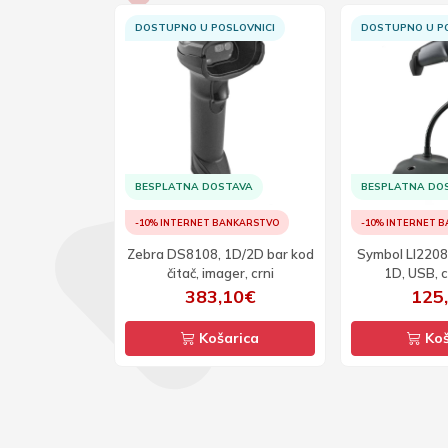
SLOVNICI
DOSTUPNO U POSLOVNICI
DOSTUPNO U PO
TAVA
BESPLATNA DOSTAVA
BESPLATNA DO
ANKARSTVO
-10% INTERNET BANKARSTVO
-10% INTERNET 
DCB, bar kod
Zebra DS8108, 1D/2D bar kod
Symbol LI2208,
D, 2D, crni
čitač, imager, crni
1D, USB, c
56€
383,10€
125
arica
Košarica
Koš