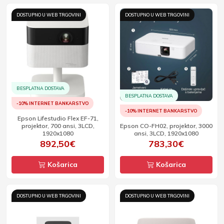
DOSTUPNO U WEB TRGOVINI
DOSTUPNO U WEB TRGOVINI
BESPLATNA DOSTAVA
BESPLATNA DOSTAVA
-10% INTERNET BANKARSTVO
-10% INTERNET BANKARSTVO
Epson Lifestudio Flex EF-71,
projektor, 700 ansi, 3LCD,
Epson CO-FH02, projektor, 3000
1920x1080
ansi, 3LCD, 1920x1080
892,50€
783,30€
Košarica
Košarica
DOSTUPNO U WEB TRGOVINI
DOSTUPNO U WEB TRGOVINI