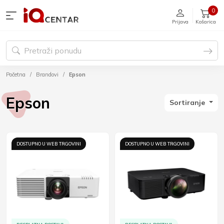
0
Prijava
Košarica
Početna
Brandovi
Epson
Epson
Sortiranje
DOSTUPNO U WEB TRGOVINI
DOSTUPNO U WEB TRGOVINI