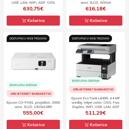
USB, LAN, WiFi, ADF, CISS
ansi, 3LCD, WXGA
630,75€
616,18€
Košarica
Košarica
DOSTUPNO U WEB TRGOVINI
DOSTUPNO U WEB TRGOVINI
BESPLATNA DOSTAVA
BESPLATNA DOSTAVA
-10% INTERNET BANKARSTVO
-10% INTERNET BANKARSTVO
Epson EcoTank L6490, A4 MF
Epson CO-FH01, projektor, 3000
uređaj, inkjet color, CISS, Fax,
ansi, 3LCD, 1920x1080
Duplex, WiFi, USB, LAN, ADF
555,00€
511,29€
Košarica
Košarica