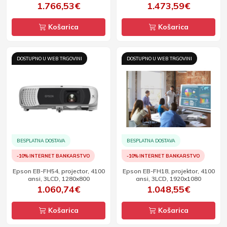
1.766,53€
1.473,59€
Košarica
Košarica
DOSTUPNO U WEB TRGOVINI
DOSTUPNO U WEB TRGOVINI
BESPLATNA DOSTAVA
BESPLATNA DOSTAVA
-10% INTERNET BANKARSTVO
-10% INTERNET BANKARSTVO
Epson EB-FH54, projector, 4100
Epson EB-FH18, projektor, 4100
ansi, 3LCD, 1280x800
ansi, 3LCD, 1920x1080
1.060,74€
1.048,55€
Košarica
Košarica