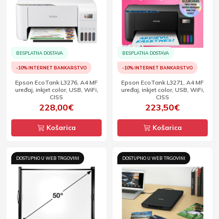
BESPLATNA DOSTAVA
BESPLATNA DOSTAVA
-10% INTERNET BANKARSTVO
-10% INTERNET BANKARSTVO
Epson EcoTank L3276, A4 MF
Epson EcoTank L3271, A4 MF
uređaj, inkjet color, USB, WiFi,
uređaj, inkjet color, USB, WiFi,
CISS
CISS
228,00€
223,50€
Košarica
Košarica
DOSTUPNO U WEB TRGOVINI
DOSTUPNO U WEB TRGOVINI