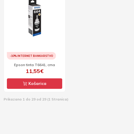
-10% INTERNET BANKARSTVO
Epson tinta T6641, crna
11,55€
Košarica
Prikazano 1 do 29 od 29 (1 Stranica)