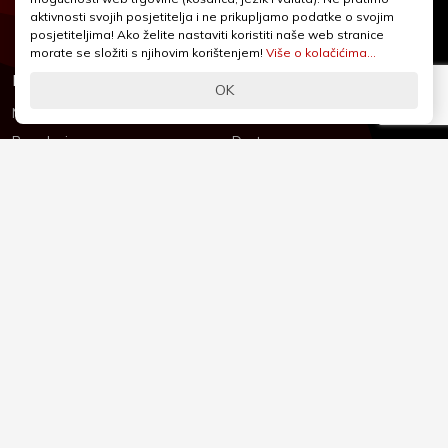
webshop@iqcentar.hr
aktivnosti svojih posjetitelja i ne prikupljamo podatke o svojim
Pon - Pet od 9 - 17h
posjetiteljima! Ako želite nastaviti koristiti naše web stranice
morate se složiti s njihovim korištenjem!
Više o kolačićima...
Informacije
Podrška
OK
Novosti & Promocije
Uvjeti poslovanja
Brandovi
Dostava
Kolačići (Cookies)
Oblici plaćanja
Izjava o sigurnosti
Izjava o privatnosti - GDPR
O nama
Reklamacije, povrati i prigovori
Česta pitanja
Jednostrani raskid ugovora
Kontakt
Sigurno online plaćanje