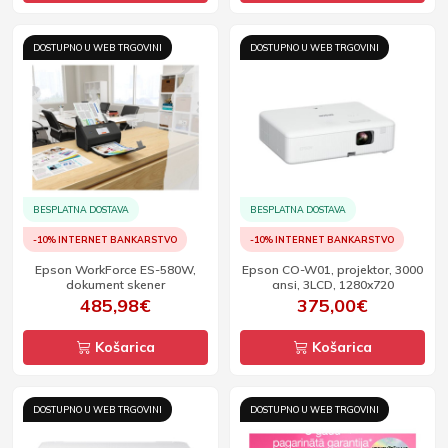
DOSTUPNO U WEB TRGOVINI
DOSTUPNO U WEB TRGOVINI
BESPLATNA DOSTAVA
BESPLATNA DOSTAVA
-10% INTERNET BANKARSTVO
-10% INTERNET BANKARSTVO
Epson WorkForce ES-580W,
Epson CO-W01, projektor, 3000
dokument skener
ansi, 3LCD, 1280x720
485,98€
375,00€
Košarica
Košarica
DOSTUPNO U WEB TRGOVINI
DOSTUPNO U WEB TRGOVINI