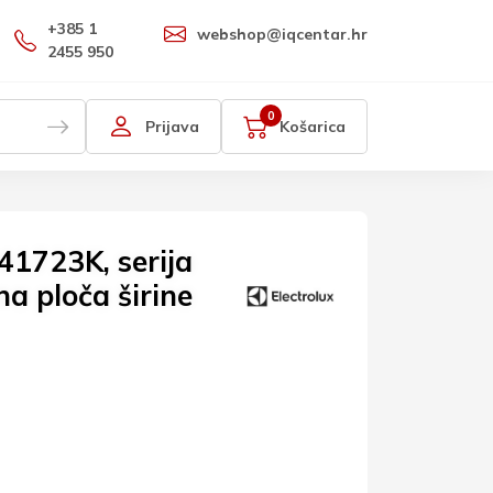
+385 1
webshop@iqcentar.hr
2455 950
0
Prijava
Košarica
41723K, serija
a ploča širine