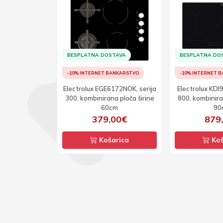
BESPLATNA DOSTAVA
BESPLATNA DO
ANKARSTVO
-10% INTERNET BANKARSTVO
-10% INTERNET 
ine E6HS1-2EG,
Electrolux EGE6172NOK, serija
Electrolux KDI
rment Steamer
300, kombinirana ploča širine
800, kombinira
ve Grey
60cm
90
90€
379,00€
879
arica
Košarica
Koš