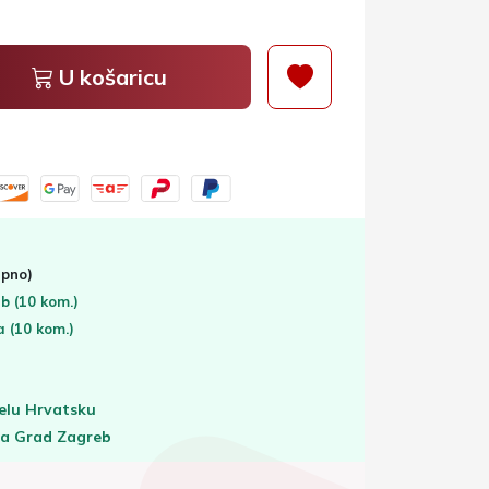
U košaricu
pno)
eb
(10 kom.)
ta
(10 kom.)
elu Hrvatsku
za Grad Zagreb