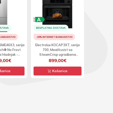
OSTAVA
BESPLATNA DOSTAVA
BESPLATNA D
 BANKARSTVO
-10% INTERNET BANKARSTVO
-10% INTERNET
6ME46X3, serija
Electrolux KOCAP3XT, serija
Electrolux E
ch® No Frost
700, MealAssist sa
800, MealAss
i hladnjak -
SteamCrisp ugradbena
ugradbe
ač 192cm
pećnica
9,00€
899,00€
99
šarica
Košarica
Ko