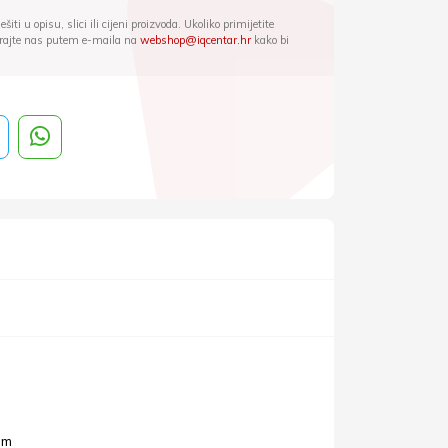
iti u opisu, slici ili cijeni proizvoda. Ukoliko primijetite
ktirajte nas putem e-maila na
webshop@iqcentar.hr
kako bi
mm