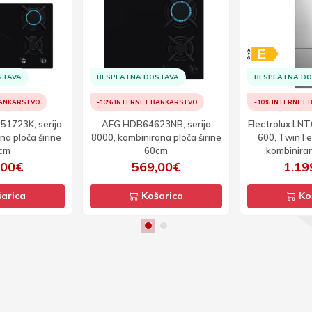
STAVA
BESPLATNA DOSTAVA
BESPLATNA D
BANKARSTVO
-10% INTERNET BANKARSTVO
-10% INTERNET
951723K, serija
AEG HDB64623NB, serija
Electrolux LNT
na ploča širine
8000, kombinirana ploča širine
600, TwinTe
cm
60cm
kombiniran
zamrziv
,00€
569,00€
1.19
arica
Košarica
Ko