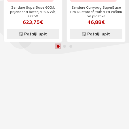
Zendure SuperBase 600M,
Zendure Carrybag SuperBase
prijenosna baterija, 607Wh,
Pro Dustproof, torba za zaštitu
600W
od plastike
623,75€
46,88€
Pošalji upit
Pošalji upit