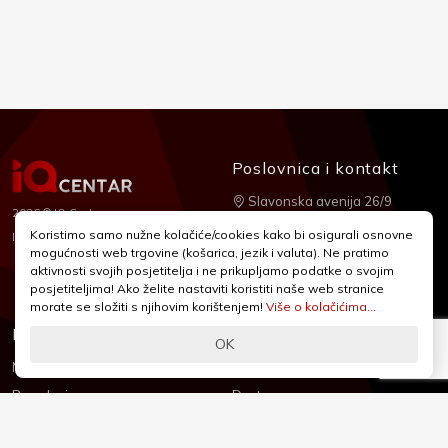
Poslovnica i kontakt
Slavonska avenija 26/9
2026 © IQ Centar
+385 1 2455 950
Koristimo samo nužne kolačiće/cookies kako bi osigurali osnovne
Nubilus
Izrada:
mogućnosti web trgovine (košarica, jezik i valuta). Ne pratimo
webshop@iqcentar.hr
aktivnosti svojih posjetitelja i ne prikupljamo podatke o svojim
Pon - Pet od 9 - 17h
posjetiteljima! Ako želite nastaviti koristiti naše web stranice
morate se složiti s njihovim korištenjem!
Više o kolačićima...
Informacije
Podrška
OK
Novosti & Promocije
Uvjeti poslovanja
Brandovi
Dostava
Kolačići (Cookies)
Oblici plaćanja