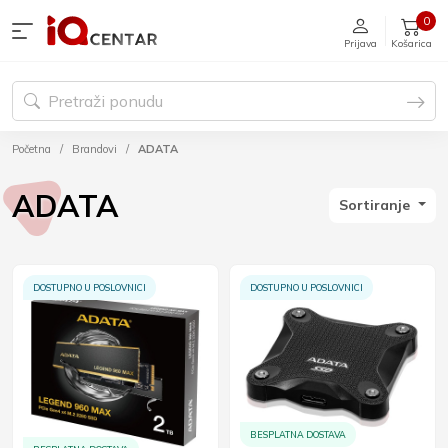
0
Prijava
Košarica
Početna
Brandovi
ADATA
ADATA
Sortiranje
DOSTUPNO U POSLOVNICI
DOSTUPNO U POSLOVNICI
BESPLATNA DOSTAVA