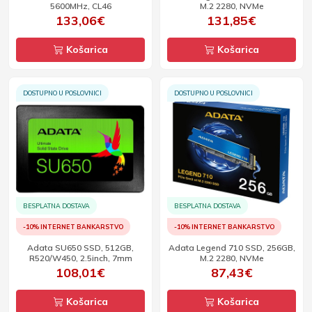
5600MHz, CL46
M.2 2280, NVMe
133,06€
131,85€
Košarica
Košarica
DOSTUPNO U POSLOVNICI
DOSTUPNO U POSLOVNICI
BESPLATNA DOSTAVA
BESPLATNA DOSTAVA
-10% INTERNET BANKARSTVO
-10% INTERNET BANKARSTVO
Adata SU650 SSD, 512GB,
Adata Legend 710 SSD, 256GB,
R520/W450, 2.5inch, 7mm
M.2 2280, NVMe
108,01€
87,43€
Košarica
Košarica