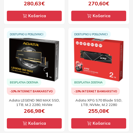
280,63€
270,60€
Košarica
Košarica
DOSTUPNO U POSLOVNICI
DOSTUPNO U POSLOVNICI
BESPLATNA DOSTAVA
BESPLATNA DOSTAVA
-10% INTERNET BANKARSTVO
-10% INTERNET BANKARSTVO
Adata LEGEND 960 MAX SSD,
Adata XPG S70 Blade SSD,
1TB, M.2 2280, NVMe
1TB, NVMe, M.2 2280
266,98€
255,08€
Košarica
Košarica