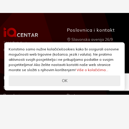
Poslovnica i kontakt
Slavonska avenija 26/9
2026 © IQ Centar
+385 1 2455 950
Koristimo samo nužne kolačiće/cookies kako bi osigurali osnovne
Nubilus
Izrada:
mogućnosti web trgovine (košarica, jezik i valuta). Ne pratimo
webshop@iqcentar.hr
aktivnosti svojih posjetitelja i ne prikupljamo podatke o svojim
Pon - Pet od 9 - 17h
posjetiteljima! Ako želite nastaviti koristiti naše web stranice
morate se složiti s njihovim korištenjem!
Više o kolačićima...
Informacije
Podrška
OK
Novosti & Promocije
Uvjeti poslovanja
Brandovi
Dostava
Kolačići (Cookies)
Oblici plaćanja
Izjava o sigurnosti
Izjava o privatnosti - GDPR
O nama
Reklamacije, povrati i prigovori
Česta pitanja
Jednostrani raskid ugovora