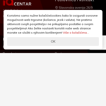
Slavonska avenija 26/9
2026 © IQ Centar
+385 1 2455 950
Koristimo samo nužne kolačiće/cookies kako bi osigurali osnovne
Nubilus
Izrada:
mogućnosti web trgovine (košarica, jezik i valuta). Ne pratimo
webshop@iqcentar.hr
aktivnosti svojih posjetitelja i ne prikupljamo podatke o svojim
Pon - Pet od 9 - 17h
posjetiteljima! Ako želite nastaviti koristiti naše web stranice
morate se složiti s njihovim korištenjem!
Više o kolačićima...
Informacije
Podrška
OK
Novosti & Promocije
Uvjeti poslovanja
Brandovi
Dostava
Kolačići (Cookies)
Oblici plaćanja
Izjava o sigurnosti
Izjava o privatnosti - GDPR
O nama
Reklamacije, povrati i prigovori
Česta pitanja
Jednostrani raskid ugovora
Kontakt
Sigurno online plaćanje