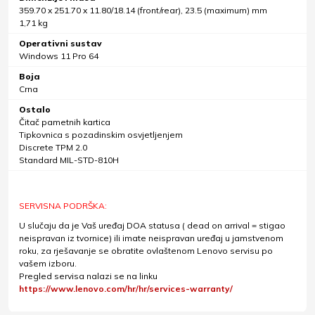
359.70 x 251.70 x 11.80/18.14 (front/rear), 23.5 (maximum) mm
1,71 kg
Operativni sustav
Windows 11 Pro 64
Boja
Crna
Ostalo
Čitač pametnih kartica
Tipkovnica s pozadinskim osvjetljenjem
Discrete TPM 2.0
Standard MIL-STD-810H
SERVISNA PODRŠKA:
U slučaju da je Vaš uređaj DOA statusa ( dead on arrival = stigao
neispravan iz tvornice) ili imate neispravan uređaj u jamstvenom
roku, za rješavanje se obratite ovlaštenom Lenovo servisu po
vašem izboru.
Pregled servisa nalazi se na linku
https://www.lenovo.com/hr/hr/services-warranty/