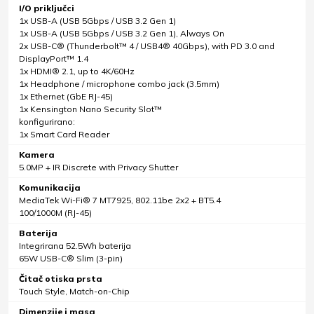
I/O priključci
1x USB-A (USB 5Gbps / USB 3.2 Gen 1)
1x USB-A (USB 5Gbps / USB 3.2 Gen 1), Always On
2x USB-C® (Thunderbolt™ 4 / USB4® 40Gbps), with PD 3.0 and
DisplayPort™ 1.4
1x HDMI® 2.1, up to 4K/60Hz
1x Headphone / microphone combo jack (3.5mm)
1x Ethernet (GbE RJ-45)
1x Kensington Nano Security Slot™
konfigurirano:
1x Smart Card Reader
Kamera
5.0MP + IR Discrete with Privacy Shutter
Komunikacija
MediaTek Wi-Fi® 7 MT7925, 802.11be 2x2 + BT5.4
100/1000M (RJ-45)
Baterija
Integrirana 52.5Wh baterija
65W USB-C® Slim (3-pin)
Čitač otiska prsta
Touch Style, Match-on-Chip
Dimenzije i masa