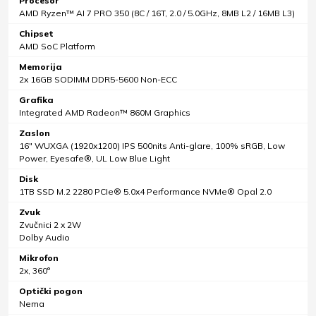
Procesor
AMD Ryzen™ AI 7 PRO 350 (8C / 16T, 2.0 / 5.0GHz, 8MB L2 / 16MB L3)
Chipset
AMD SoC Platform
Memorija
2x 16GB SODIMM DDR5-5600 Non-ECC
Grafika
Integrated AMD Radeon™ 860M Graphics
Zaslon
16" WUXGA (1920x1200) IPS 500nits Anti-glare, 100% sRGB, Low
Power, Eyesafe®, UL Low Blue Light
Disk
1TB SSD M.2 2280 PCIe® 5.0x4 Performance NVMe® Opal 2.0
Zvuk
Zvučnici 2 x 2W
Dolby Audio
Mikrofon
2x, 360°
Optički pogon
Nema