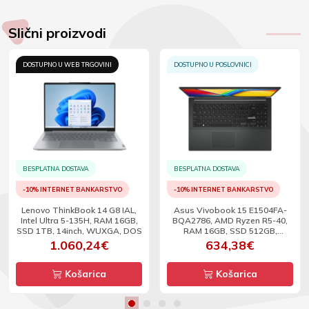
Slični proizvodi
DOSTUPNO U WEB TRGOVINI
DOSTUPNO U POSLOVNICI
BESPLATNA DOSTAVA
BESPLATNA DOSTAVA
-10% INTERNET BANKARSTVO
-10% INTERNET BANKARSTVO
Lenovo ThinkBook 14 G8 IAL,
Asus Vivobook 15 E1504FA-
Intel Ultra 5-135H, RAM 16GB,
BQA2786, AMD Ryzen R5-40,
SSD 1TB, 14inch, WUXGA, DOS
RAM 16GB, SSD 512GB,
15.6inch, FHD, DOS -BEZ
1.060,24€
634,38€
ADAPTERA
Košarica
Košarica