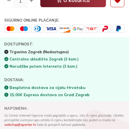
U košaricu
SIGURNO ONLINE PLAĆANJE:
DOSTUPNOST:
Trgovina Zagreb
(Nedostupno)
Centralno skladište Zagreb
(3 kom.)
Narudžbe putem Interneta
(3 kom.)
DOSTAVA:
Besplatna dostava za cijelu Hrvatsku
15,00€ Express dostava za Grad Zagreb
NAPOMENA:
IQ Centar Internet trgovina može pogriješiti u opisu, slici ili cijeni proizvoda. Ukoliko
primijetite sumnjivi opis artikla ili cijenu kontaktirajte nas putem e-maila na
webshop@iqcentar.hr
kako bi provjerili točnost podataka.