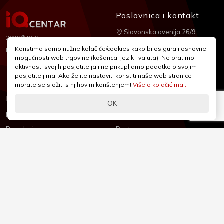
Poslovnica i kontakt
Slavonska avenija 26/9
2026 © IQ Centar
+385 1 2455 950
Koristimo samo nužne kolačiće/cookies kako bi osigurali osnovne
Nubilus
Izrada:
mogućnosti web trgovine (košarica, jezik i valuta). Ne pratimo
webshop@iqcentar.hr
aktivnosti svojih posjetitelja i ne prikupljamo podatke o svojim
Pon - Pet od 9 - 17h
posjetiteljima! Ako želite nastaviti koristiti naše web stranice
morate se složiti s njihovim korištenjem!
Više o kolačićima...
Informacije
Podrška
OK
Novosti & Promocije
Uvjeti poslovanja
Brandovi
Dostava
Kolačići (Cookies)
Oblici plaćanja
Izjava o sigurnosti
Izjava o privatnosti - GDPR
O nama
Reklamacije, povrati i prigovori
Česta pitanja
Jednostrani raskid ugovora
Kontakt