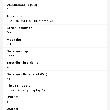
VGA memorija [GB]
8
Povezivost
802.11ax, Wi-Fi 6E, Bluetooth 5.3
Strujni adapter
Da
Masa [kg]
2.43
Baterija - tip
Li-Ion
Baterija - broj ćelija
4
Baterija - Kapacitet (Wh)
76
Tip USB Type-C
Power Delivery, Display Port
USB 3.2
3
USB 4.0