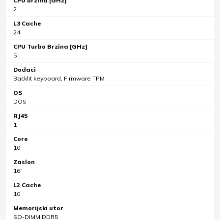
CPU brzina [GHz]
2
L3 Cache
24
CPU Turbo Brzina [GHz]
5
Dodaci
Backlit keyboard, Firmware TPM
OS
DOS
RJ45
1
Core
10
Zaslon
16"
L2 Cache
10
Memorijski utor
SO-DIMM DDR5