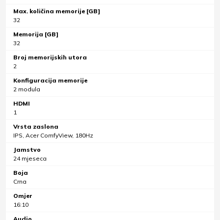
Max. količina memorije [GB]
32
Memorija [GB]
32
Broj memorijskih utora
2
Konfiguracija memorije
2 modula
HDMI
1
Vrsta zaslona
IPS, Acer ComfyView, 180Hz
Jamstvo
24 mjeseca
Boja
Crna
Omjer
16:10
Audio