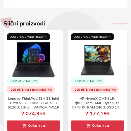
1
Slični proizvodi
DOSTUPNO U WEB TRGOVINI
DOSTUPNO U WEB TRGOVINI
BESPLATNA DOSTAVA
BESPLATNA DOSTAVA
-10% INTERNET BANKARSTVO
-10% INTERNET BANKARSTVO
Lenovo ThinkPad E14 G8, Intel
HP HyperX OMEN 15-
Ultra 5-325, RAM 16GB, SSD
gb0004nm, AMD Ryzen R7-
512GB, 14inch, WUXGA, W11P
8745HX, RAM 24GB, SSD 1TB,
RTX 5070, 15.3inch, 2.5K,
2.074,95€
2.177,19€
180Hz, DOS
Košarica
Košarica