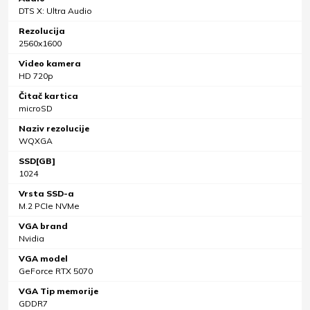
DTS X: Ultra Audio
Rezolucija
2560x1600
Video kamera
HD 720p
Čitač kartica
microSD
Naziv rezolucije
WQXGA
SSD[GB]
1024
Vrsta SSD-a
M.2 PCIe NVMe
VGA brand
Nvidia
VGA model
GeForce RTX 5070
VGA Tip memorije
GDDR7