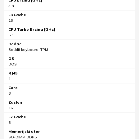
CPU brzina [GHz]
3.8
L3 Cache
16
CPU Turbo Brzina [GHz]
5.1
Dodaci
Backlit keyboard, TPM
OS
DOS
RJ45
1
Core
8
Zaslon
16"
L2 Cache
8
Memorijski utor
SO-DIMM DDR5