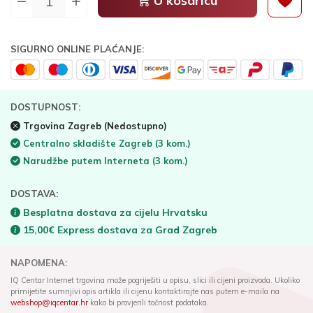
U košaricu
SIGURNO ONLINE PLAĆANJE:
DOSTUPNOST:
Trgovina Zagreb
(Nedostupno)
Centralno skladište Zagreb
(3 kom.)
Narudžbe putem Interneta
(3 kom.)
DOSTAVA:
Besplatna dostava za cijelu Hrvatsku
15,00€ Express dostava za Grad Zagreb
NAPOMENA:
IQ Centar Internet trgovina može pogriješiti u opisu, slici ili cijeni proizvoda. Ukoliko
primijetite sumnjivi opis artikla ili cijenu kontaktirajte nas putem e-maila na
webshop@iqcentar.hr
kako bi provjerili točnost podataka.