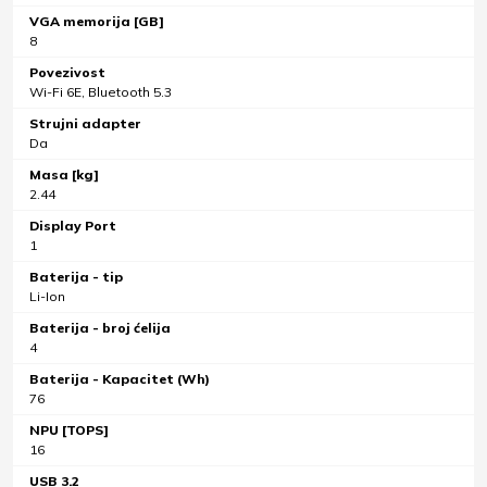
VGA memorija [GB]
8
Povezivost
Wi-Fi 6E, Bluetooth 5.3
Strujni adapter
Da
Masa [kg]
2.44
Display Port
1
Baterija - tip
Li-Ion
Baterija - broj ćelija
4
Baterija - Kapacitet (Wh)
76
NPU [TOPS]
16
USB 3.2