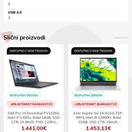
3
USB 4.0
1
Slični proizvodi
DOSTUPNO U WEB TRGOVINI
DOSTUPNO U WEB TRGOVINI
BESPLATNA DOSTAVA
BESPLATNA DOSTAVA
-10% INTERNET BANKARSTVO
-10% INTERNET BANKARSTVO
Dell Pro 15 Essential PV15250,
Acer Aspire Go 16 AG16-71P-
Intel i7-1355U, RAM 16GB, SSD
99Y4, Intel i9-13900H, RAM
1TB, 15.6inch, FHD, 120Hz,
32GB, SSD 1TB, 16inch,
Linux
WUXGA, W11
1.441,00€
1.453,13€