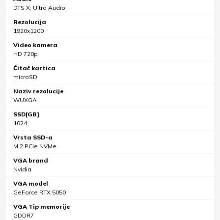
DTS X: Ultra Audio
Rezolucija
1920x1200
Video kamera
HD 720p
Čitač kartica
microSD
Naziv rezolucije
WUXGA
SSD[GB]
1024
Vrsta SSD-a
M.2 PCIe NVMe
VGA brand
Nvidia
VGA model
GeForce RTX 5050
VGA Tip memorije
GDDR7