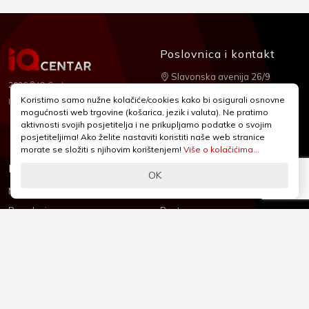
Poslovnica i kontakt
Slavonska avenija 26/9
2026 © IQ Centar
+385 1 2455 950
Koristimo samo nužne kolačiće/cookies kako bi osigurali osnovne
Nubilus
Izrada:
mogućnosti web trgovine (košarica, jezik i valuta). Ne pratimo
webshop@iqcentar.hr
aktivnosti svojih posjetitelja i ne prikupljamo podatke o svojim
Pon - Pet od 9 - 17h
posjetiteljima! Ako želite nastaviti koristiti naše web stranice
morate se složiti s njihovim korištenjem!
Više o kolačićima...
Informacije
Podrška
OK
Novosti & Promocije
Uvjeti poslovanja
Brandovi
Dostava
Kolačići (Cookies)
Oblici plaćanja
Izjava o sigurnosti
Izjava o privatnosti - GDPR
O nama
Reklamacije, povrati i prigovori
Česta pitanja
Jednostrani raskid ugovora
Kontakt