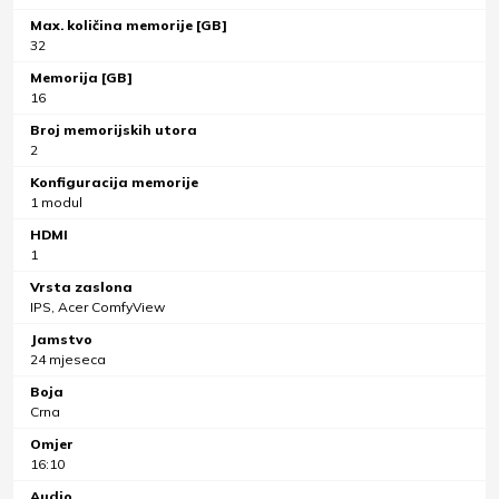
Max. količina memorije [GB]
32
Memorija [GB]
16
Broj memorijskih utora
2
Konfiguracija memorije
1 modul
HDMI
1
Vrsta zaslona
IPS, Acer ComfyView
Jamstvo
24 mjeseca
Boja
Crna
Omjer
16:10
Audio