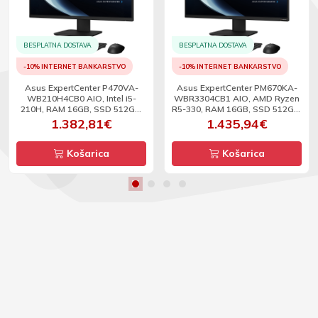
BESPLATNA DOSTAVA
BESPLATNA DOSTAVA
-10% INTERNET BANKARSTVO
-10% INTERNET BANKARSTVO
Asus ExpertCenter P470VA-
Asus ExpertCenter PM670KA-
WB210H4CB0 AIO, Intel i5-
WBR3304CB1 AIO, AMD Ryzen
210H, RAM 16GB, SSD 512GB,
R5-330, RAM 16GB, SSD 512GB,
27inch, FHD, DOS
27inch, FHD, DOS
1.382,81€
1.435,94€
Košarica
Košarica