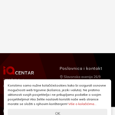
Poslovnica i kontakt
Slavonska avenija 26/9
2026 © IQ Centar
+385 1 2455 950
Koristimo samo nužne kolačiće/cookies kako bi osigurali osnovne
Nubilus
Izrada:
mogućnosti web trgovine (košarica, jezik i valuta). Ne pratimo
webshop@iqcentar.hr
aktivnosti svojih posjetitelja i ne prikupljamo podatke o svojim
Pon - Pet od 9 - 17h
posjetiteljima! Ako želite nastaviti koristiti naše web stranice
morate se složiti s njihovim korištenjem!
Više o kolačićima...
Informacije
Podrška
OK