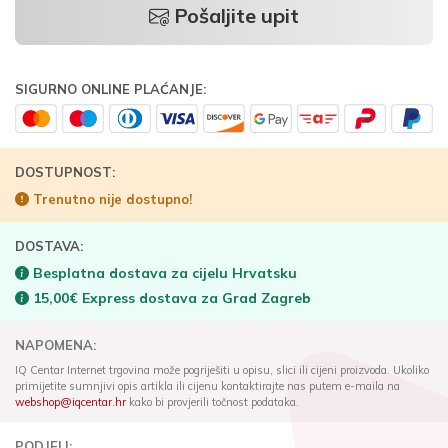
Pošaljite upit
SIGURNO ONLINE PLAĆANJE:
DOSTUPNOST:
Trenutno nije dostupno!
DOSTAVA:
Besplatna dostava za cijelu Hrvatsku
15,00€ Express dostava za Grad Zagreb
NAPOMENA:
IQ Centar Internet trgovina može pogriješiti u opisu, slici ili cijeni proizvoda. Ukoliko
primijetite sumnjivi opis artikla ili cijenu kontaktirajte nas putem e-maila na
webshop@iqcentar.hr
kako bi provjerili točnost podataka.
PODJELI: