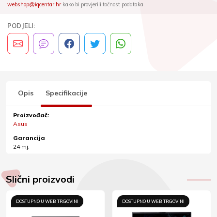
webshop@iqcentar.hr
kako bi provjerili točnost podataka.
PODJELI:
Opis
Specifikacije
Proizvođač:
Asus
Garancija
24 mj.
Slični proizvodi
DOSTUPNO U WEB TRGOVINI
DOSTUPNO U WEB TRGOVINI