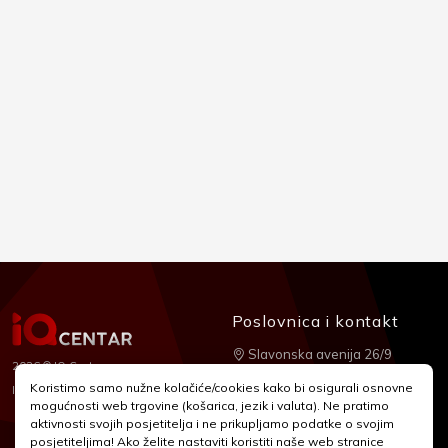
Poslovnica i kontakt
Slavonska avenija 26/9
2026 © IQ Centar
+385 1 2455 950
Koristimo samo nužne kolačiće/cookies kako bi osigurali osnovne
Nubilus
Izrada:
mogućnosti web trgovine (košarica, jezik i valuta). Ne pratimo
webshop@iqcentar.hr
aktivnosti svojih posjetitelja i ne prikupljamo podatke o svojim
Pon - Pet od 9 - 17h
posjetiteljima! Ako želite nastaviti koristiti naše web stranice