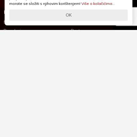
morate se složiti s njihovim korištenjem!
Više o kolačićima...
Informacije
Podrška
OK
Novosti & Promocije
Uvjeti poslovanja
Brandovi
Dostava
Kolačići (Cookies)
Oblici plaćanja
Izjava o sigurnosti
Izjava o privatnosti - GDPR
O nama
Reklamacije, povrati i prigovori
Česta pitanja
Jednostrani raskid ugovora
Kontakt
Sigurno online plaćanje