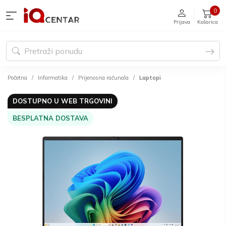
0
Prijava
Košarica
Početna
Informatika
Prijenosna računala
Laptopi
DOSTUPNO U WEB TRGOVINI
BESPLATNA DOSTAVA