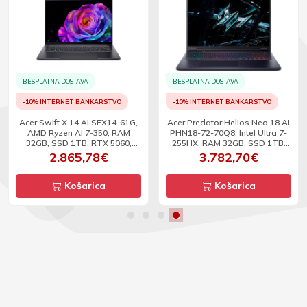
BESPLATNA DOSTAVA
BESPLATNA DOSTAVA
-10% INTERNET BANKARSTVO
-10% INTERNET BANKARSTVO
Acer Swift X 14 AI SFX14-61G,
Acer Predator Helios Neo 18 AI
AMD Ryzen AI 7-350, RAM
PHN18-72-70Q8, Intel Ultra 7-
32GB, SSD 1TB, RTX 5060,
255HX, RAM 32GB, SSD 1TB,
14.5inch, OLED 2.8K, TS, 120Hz,
RTX 5070, 18inch, WQXGA,
2.865,78€
3.782,70€
W11
240Hz, DOS
Košarica
Košarica