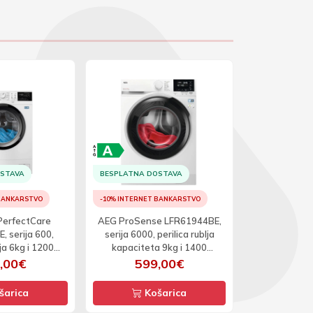
OSTAVA
BESPLATNA DOSTAVA
BESPLATNA D
 BANKARSTVO
-10% INTERNET BANKARSTVO
-10% INTERNET
 PerfectCare
AEG ProSense LFR61944BE,
AEG ProSens
 serija 600,
serija 6000, perilica rublja
serija 6000,
lja 6kg i 1200
kapaciteta 9kg i 1400
kapaciteta
etaja
okretaja
okr
,00€
599,00€
59
šarica
Košarica
Ko