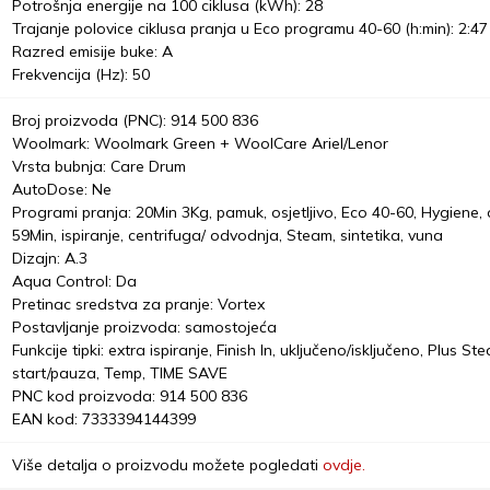
Potrošnja energije na 100 ciklusa (kWh): 28
Trajanje polovice ciklusa pranja u Eco programu 40-60 (h:min): 2:47
Razred emisije buke: A
Frekvencija (Hz): 50
Broj proizvoda (PNC): 914 500 836
Woolmark: Woolmark Green + WoolCare Ariel/Lenor
Vrsta bubnja: Care Drum
AutoDose: Ne
Programi pranja: 20Min 3Kg, pamuk, osjetljivo, Eco 40-60, Hygiene
59Min, ispiranje, centrifuga/ odvodnja, Steam, sintetika, vuna
Dizajn: A.3
Aqua Control: Da
Pretinac sredstva za pranje: Vortex
Postavljanje proizvoda: samostojeća
Funkcije tipki: extra ispiranje, Finish In, uključeno/isključeno, Plus
start/pauza, Temp, TIME SAVE
PNC kod proizvoda: 914 500 836
EAN kod: 7333394144399
Više detalja o proizvodu možete pogledati
ovdje.