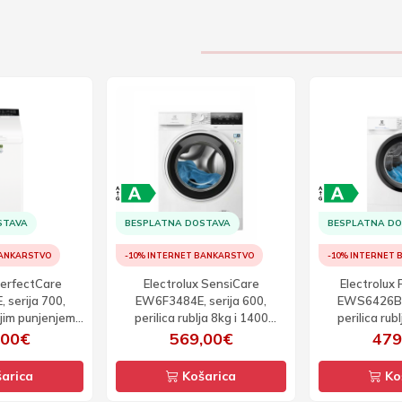
STAVA
BESPLATNA DOSTAVA
BESPLATNA D
BANKARSTVO
-10% INTERNET BANKARSTVO
-10% INTERNET
PerfectCare
Electrolux SensiCare
Electrolux
serija 700,
EW6F3484E, serija 600,
EWS6426BE,
njim punjenjem
perilica rublja 8kg i 1400
perilica rub
0 okretaja
okretaja
okr
,00€
569,00€
479
arica
Košarica
Ko