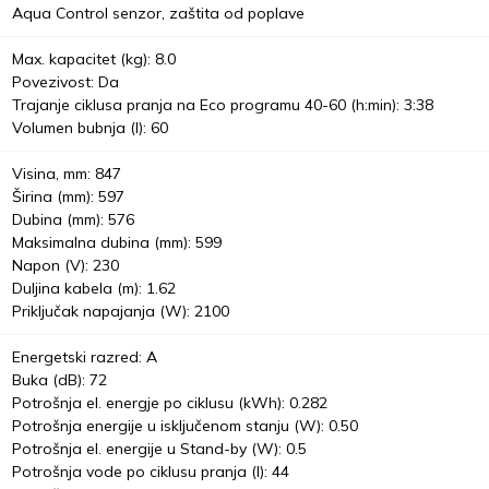
Aqua Control senzor, zaštita od poplave
Max. kapacitet (kg): 8.0
Povezivost: Da
Trajanje ciklusa pranja na Eco programu 40-60 (h:min): 3:38
Volumen bubnja (l): 60
Visina, mm: 847
Širina (mm): 597
Dubina (mm): 576
Maksimalna dubina (mm): 599
Napon (V): 230
Duljina kabela (m): 1.62
Priključak napajanja (W): 2100
Energetski razred: A
Buka (dB): 72
Potrošnja el. energje po ciklusu (kWh): 0.282
Potrošnja energije u isključenom stanju (W): 0.50
Potrošnja el. energije u Stand-by (W): 0.5
Potrošnja vode po ciklusu pranja (l): 44