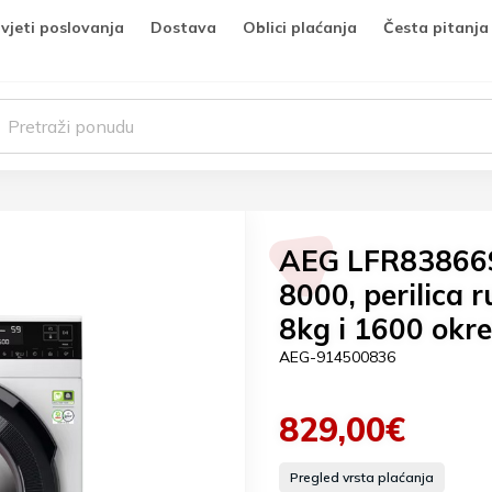
vjeti poslovanja
Dostava
Oblici plaćanja
Česta pitanja
AEG LFR83866S
8000, perilica 
8kg i 1600 okre
AEG-914500836
829,00€
Pregled vrsta plaćanja