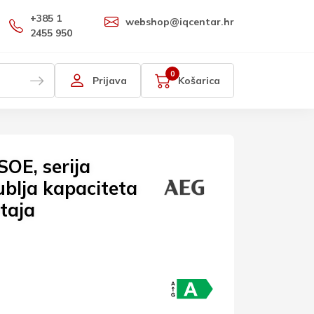
+385 1
webshop@iqcentar.hr
2455 950
0
Prijava
Košarica
OE, serija
rublja kapaciteta
taja