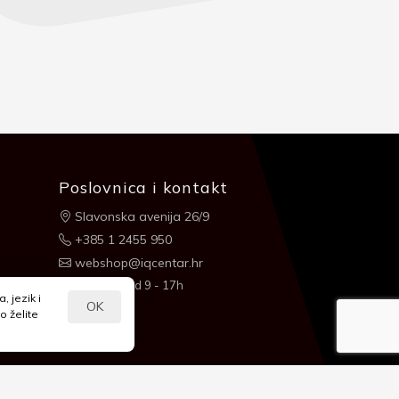
Poslovnica i kontakt
Slavonska avenija 26/9
+385 1 2455 950
webshop@iqcentar.hr
Pon - Pet od 9 - 17h
 jezik i
OK
o želite