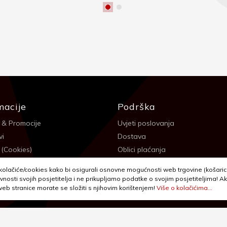
macije
Podrška
 & Promocije
Uvjeti poslovanja
vi
Dostava
 (Cookies)
Oblici plaćanja
 sigurnosti
Izjava o privatnosti - GDPR
olačiće/cookies kako bi osigurali osnovne mogućnosti web trgovine (košarica,
a
Reklamacije, povrati i prigovori
vnosti svojih posjetitelja i ne prikupljamo podatke o svojim posjetiteljima! Ak
 web stranice morate se složiti s njihovim korištenjem!
Više o kolačićima...
itanja
Jednostrani raskid ugovora