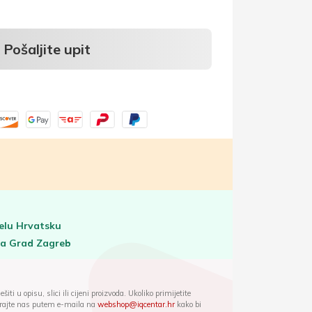
Pošaljite upit
elu Hrvatsku
za Grad Zagreb
iti u opisu, slici ili cijeni proizvoda. Ukoliko primijetite
ktirajte nas putem e-maila na
webshop@iqcentar.hr
kako bi