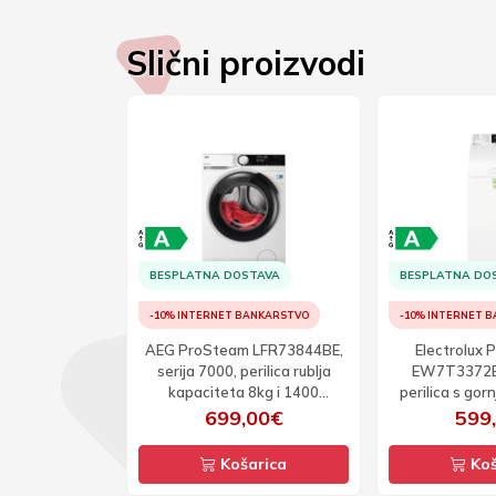
Slični proizvodi
TAVA
BESPLATNA DOSTAVA
BESPLATNA DO
ANKARSTVO
-10% INTERNET BANKARSTVO
-10% INTERNET 
 LFR61844BE,
AEG ProSteam LFR73844BE,
Electrolux 
rilica rublja
serija 7000, perilica rublja
EW7T3372E, 
8kg i 1400
kapaciteta 8kg i 1400
perilica s gor
taja
okretaja
7kg i 130
00€
699,00€
599
arica
Košarica
Koš