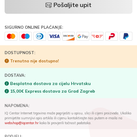
Pošaljite upit
SIGURNO ONLINE PLAĆANJE:
DOSTUPNOST:
Trenutno nije dostupno!
DOSTAVA:
Besplatna dostava za cijelu Hrvatsku
15,00€ Express dostava za Grad Zagreb
NAPOMENA:
IQ Centar Internet trgovina može pogriješiti u opisu, slici ili cijeni proizvoda. Ukoliko
primijetite sumnjivi opis artikla ili cijenu kontaktirajte nas putem e-maila na
webshop@iqcentar.hr
kako bi provjerili točnost podataka.
PODJELI: