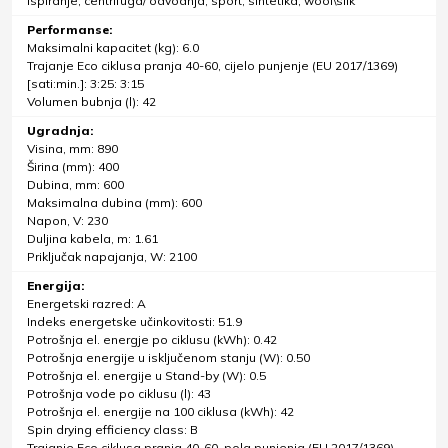
ispiranje, centrifuga/ odvodnja, sport, sintetika, wool\silk
Performanse:
Maksimalni kapacitet (kg): 6.0
Trajanje Eco ciklusa pranja 40-60, cijelo punjenje (EU 2017/1369)
[sati:min.]: 3:25: 3:15
Volumen bubnja (l): 42
Ugradnja:
Visina, mm: 890
Širina (mm): 400
Dubina, mm: 600
Maksimalna dubina (mm): 600
Napon, V: 230
Duljina kabela, m: 1.61
Priključak napajanja, W: 2100
Energija:
Energetski razred: A
Indeks energetske učinkovitosti: 51.9
Potrošnja el. energje po ciklusu (kWh): 0.42
Potrošnja energije u isključenom stanju (W): 0.50
Potrošnja el. energije u Stand-by (W): 0.5
Potrošnja vode po ciklusu (l): 43
Potrošnja el. energije na 100 ciklusa (kWh): 42
Spin drying efficiency class: B
Trajanje Eco ciklusa pranja 40-60, pola punjenja (EU 2017/1369)