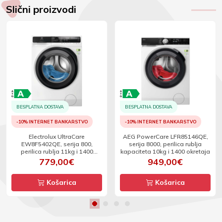
Slični proizvodi
BESPLATNA DOSTAVA
BESPLATNA DOSTAVA
-10% INTERNET BANKARSTVO
-10% INTERNET BANKARSTVO
Electrolux UltraCare
AEG PowerCare LFR85146QE,
EW8F5402QE, serija 800,
serija 8000, perilica rublja
perilica rublja 11kg i 1400
kapaciteta 10kg i 1400 okretaja
okretaja
779,00€
949,00€
Košarica
Košarica