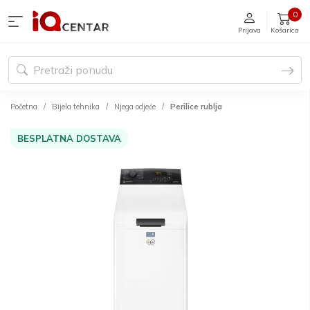
0
Prijava
Košarica
Početna
Bijela tehnika
Njega odjeće
Perilice rublja
BESPLATNA DOSTAVA