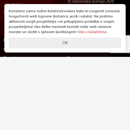
Slavonska avenija 26/9
2026 © IQ Centar
+385 1 2455 950
Koristimo samo nužne kolačiće/cookies kako bi osigurali osnovne
Nubilus
Izrada:
mogućnosti web trgovine (košarica, jezik i valuta). Ne pratimo
webshop@iqcentar.hr
aktivnosti svojih posjetitelja i ne prikupljamo podatke o svojim
Pon - Pet od 9 - 17h
posjetiteljima! Ako želite nastaviti koristiti naše web stranice
morate se složiti s njihovim korištenjem!
Više o kolačićima...
Informacije
Podrška
OK
Novosti & Promocije
Uvjeti poslovanja
Brandovi
Dostava
Kolačići (Cookies)
Oblici plaćanja
Izjava o sigurnosti
Izjava o privatnosti - GDPR
O nama
Reklamacije, povrati i prigovori
Česta pitanja
Jednostrani raskid ugovora
Kontakt
Sigurno online plaćanje