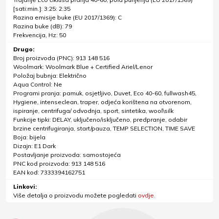
[sati:min.]: 3:25: 2:35
Razina emisije buke (EU 2017/1369): C
Razina buke (dB): 79
Frekvencija, Hz: 50
Drugo:
Broj proizvoda (PNC): 913 148 516
Woolmark: Woolmark Blue + Certified Ariel/Lenor
Položaj bubnja: Električno
Aqua Control: Ne
Programi pranja: pamuk, osjetljivo, Duvet, Eco 40-60, fullwash45,
Hygiene, intenseclean, traper, odjeća korištena na otvorenom,
ispiranje, centrifuga/ odvodnja, sport, sintetika, wool\silk
Funkcije tipki: DELAY, uključeno/isključeno, predpranje, odabir
brzine centrifugiranja, start/pauza, TEMP SELECTION, TIME SAVE
Boja: bijela
Dizajn: E1 Dark
Postavljanje proizvoda: samostojeća
PNC kod proizvoda: 913 148 516
EAN kod: 7333394162751
Linkovi:
Više detalja o proizvodu možete pogledati
ovdje.