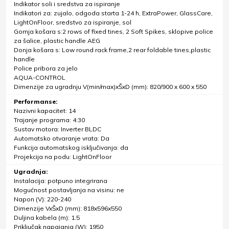
Indikator soli i sredstva za ispiranje
Indikatori za: zujalo, odgoda starta 1-24 h, ExtraPower, GlassCare,
LightOnFloor, sredstvo za ispiranje, sol
Gornja košara s:2 rows of fixed tines, 2 Soft Spikes, sklopive police
za šalice, plastic handle AEG
Donja košara s: Low round rack frame,2 rear foldable tines,plastic
handle
Police pribora za jelo
AQUA-CONTROL
Dimenzije za ugradnju V(min/max)xŠxD (mm): 820/900 x 600 x 550
Performanse:
Nazivni kapacitet: 14
Trajanje programa: 4:30
Sustav motora: Inverter BLDC
Automatsko otvaranje vrata: Da
Funkcija automatskog isključivanja: da
Projekcija na podu: LightOnFloor
Ugradnja:
Instalacija: potpuno integrirana
Mogućnost postavljanja na visinu: ne
Napon (V): 220-240
Dimenzije VxŠxD (mm): 818x596x550
Duljina kabela (m): 1.5
Priključak napajanja (W): 1950