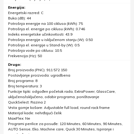
Energija:
Energetski razred: C
Buka (dB): 44
Potrošnja energije na 100 ciklusa (kWh): 75
Potrošnja el. energje po ciklusu (kWh): 0.746
Indeks energetske učinkovitosti: 43.9
Potrošnja energije u isključenom stanju (W): 0.50
Potrošnja el. energije u Stand-by (W): 0.5
Potrošnja vode po ciklusu: 10.5
Frekvencija (Hz): 50
Drugo:
Broj proizvoda (PNC): 911 572 150
Postavljanje proizvoda: ugradbena
Broj programa: 8
Broj temperatura: 3
Funkcije tipki: odgođen početak rada, ExtraPower, GlassCare,
uključeno/isključeno, odabir programa, poništavanje
QuickSelect: Razina 2
Vrsta gornje košare: Adjustable full load, round rack frame
Materijal kade: nehrđajući čelik
MaxiFlex: Ne
Programi perilice za posuđe: 120 Minutes, 60 Minutes, 90 Minutes,
AUTO Sense, Eko, Machine care, Quick 30 Minutes, Ispiranje i