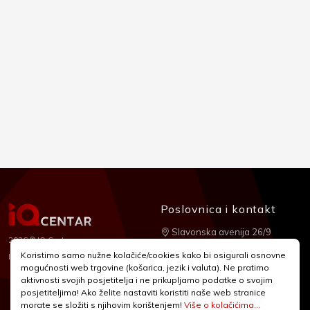
Poslovnica i kontakt
Slavonska avenija 26/9
2026 © IQ Centar
+385 1 2455 950
Koristimo samo nužne kolačiće/cookies kako bi osigurali osnovne
Nubilus
Izrada:
mogućnosti web trgovine (košarica, jezik i valuta). Ne pratimo
webshop@iqcentar.hr
aktivnosti svojih posjetitelja i ne prikupljamo podatke o svojim
Pon - Pet od 9 - 17h
posjetiteljima! Ako želite nastaviti koristiti naše web stranice
morate se složiti s njihovim korištenjem!
Više o kolačićima...