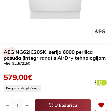
AEG NG62IC20SK, serija 6000 perilica
posuđa (integrirana) s AirDry tehnologijom
AEG-911572150
579,00€
Pregled vrsta plaćanja
U košaricu