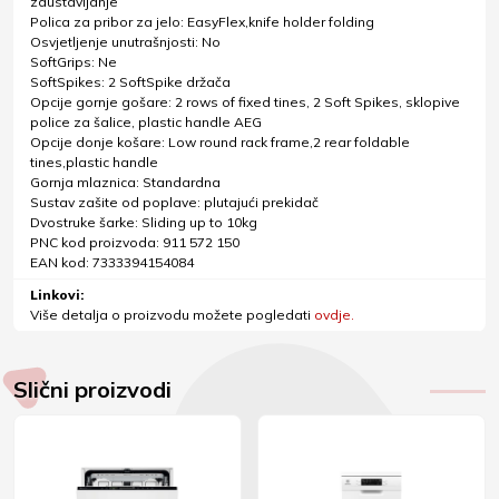
zaustavljanje
Polica za pribor za jelo: EasyFlex,knife holder folding
Osvjetljenje unutrašnjosti: No
SoftGrips: Ne
SoftSpikes: 2 SoftSpike držača
Opcije gornje gošare: 2 rows of fixed tines, 2 Soft Spikes, sklopive
police za šalice, plastic handle AEG
Opcije donje košare: Low round rack frame,2 rear foldable
tines,plastic handle
Gornja mlaznica: Standardna
Sustav zašite od poplave: plutajući prekidač
Dvostruke šarke: Sliding up to 10kg
PNC kod proizvoda: 911 572 150
EAN kod: 7333394154084
Linkovi:
Više detalja o proizvodu možete pogledati
ovdje.
Slični proizvodi