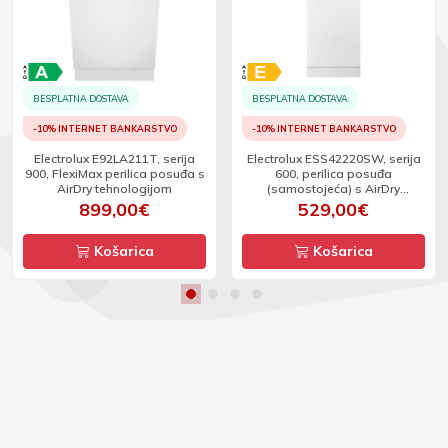
BESPLATNA DOSTAVA
BESPLATNA DOSTAVA
-10% INTERNET BANKARSTVO
-10% INTERNET BANKARSTVO
Electrolux E92LA211T, serija
Electrolux ESS42220SW, serija
900, FlexiMax perilica posuđa s
600, perilica posuđa
AirDry tehnologijom
(samostojeća) s AirDry
tehnologijom
899,00€
529,00€
Košarica
Košarica