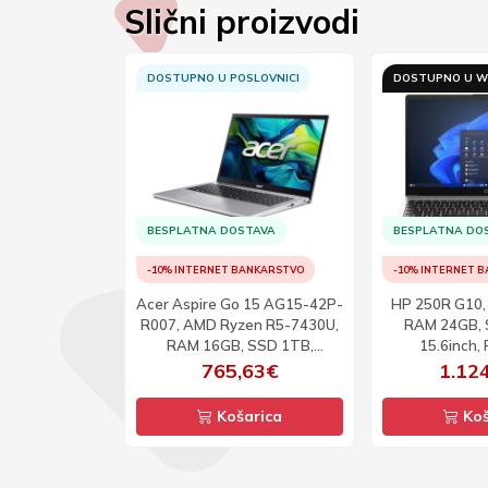
Slični proizvodi
B TRGOVINI
DOSTUPNO U POSLOVNICI
DOSTUPNO U W
TAVA
BESPLATNA DOSTAVA
BESPLATNA DO
ANKARSTVO
-10% INTERNET BANKARSTVO
-10% INTERNET 
ion Pro 5
Acer Aspire Go 15 AG15-42P-
HP 250R G10, 
tel Ultra 9-
R007, AMD Ryzen R5-7430U,
RAM 24GB, 
GB, SSD 2TB,
RAM 16GB, SSD 1TB,
15.6inch,
16inch, OLED,
15.6inch, FHD, DOS
,25€
765,63€
1.12
0Hz, DOS
arica
Košarica
Koš