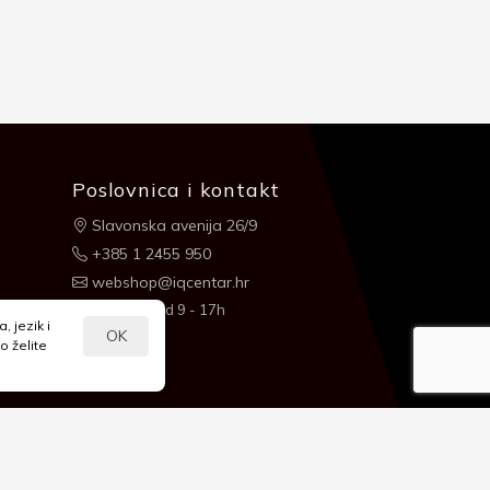
Poslovnica i kontakt
Slavonska avenija 26/9
+385 1 2455 950
webshop@iqcentar.hr
Pon - Pet od 9 - 17h
 jezik i
OK
o želite