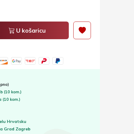
U košaricu
pno)
eb
(10 kom.)
ta
(10 kom.)
elu Hrvatsku
za Grad Zagreb