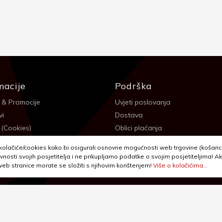
macije
Podrška
 & Promocije
Uvjeti poslovanja
vi
Dostava
 (Cookies)
Oblici plaćanja
 sigurnosti
Izjava o privatnosti - GDPR
olačiće/cookies kako bi osigurali osnovne mogućnosti web trgovine (košarica,
a
Reklamacije, povrati i prigovori
vnosti svojih posjetitelja i ne prikupljamo podatke o svojim posjetiteljima! Ak
 web stranice morate se složiti s njihovim korištenjem!
Više o kolačićima...
itanja
Jednostrani raskid ugovora