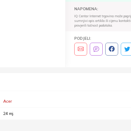
NAPOMENA:
IQ Centar Internet trgovina može pogriješ
sumnjivi opis artikla ili cijenu konta
provjerili točnost podataka.
PODJELI:
Acer
24 mj.