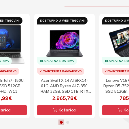
EB TRGOVINI
DOSTUPNO U WEB TRGOVINI
DOSTUPNO U W
STAVA
BESPLATNA DOSTAVA
BESPLATNA D
BANKARSTVO
-10% INTERNET BANKARSTVO
-10% INTERNET
Intel i7-150U,
Acer Swift X 14 AI SFX14-
Lenovo V15
SSD 512GB,
61G, AMD Ryzen AI 7-350,
Ryzen R5-752
 FHD, W11
RAM 32GB, SSD 1TB, RTX
SSD 512GB, 1
5060, 14.5inch, OLED 2.8K, TS,
W
4,99€
2.865,78€
785
120Hz, W11
arica
Košarica
Ko