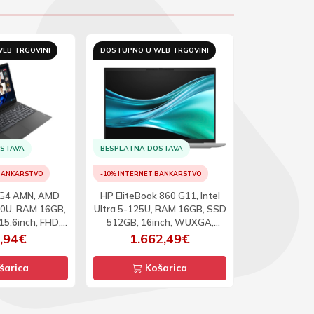
EB TRGOVINI
DOSTUPNO U WEB TRGOVINI
DOSTUPNO U 
OSTAVA
BESPLATNA DOSTAVA
BESPLATNA D
 BANKARSTVO
-10% INTERNET BANKARSTVO
-10% INTERNET
 G4 AMN, AMD
HP EliteBook 860 G11, Intel
Lenovo Thi
0U, RAM 16GB,
Ultra 5-125U, RAM 16GB, SSD
ADR, AMD Ry
5.6inch, FHD,
512GB, 16inch, WUXGA,
RAM 32GB, S
11P
W11P
5060, 16inch
,94€
1.662,49€
3.1
W
šarica
Košarica
Ko