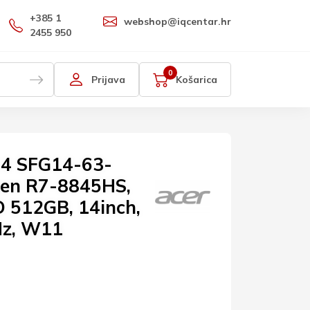
+385 1
webshop@iqcentar.hr
2455 950
0
Prijava
Košarica
14 SFG14-63-
en R7-8845HS,
 512GB, 14inch,
Hz, W11