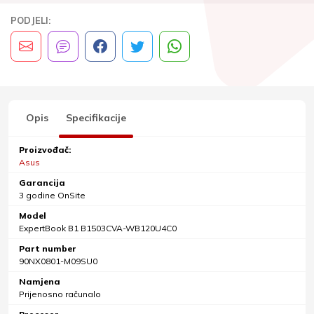
PODJELI:
Opis
Specifikacije
Proizvođač:
Asus
Garancija
3 godine OnSite
Model
ExpertBook B1 B1503CVA-WB120U4C0
Part number
90NX0801-M09SU0
Namjena
Prijenosno računalo