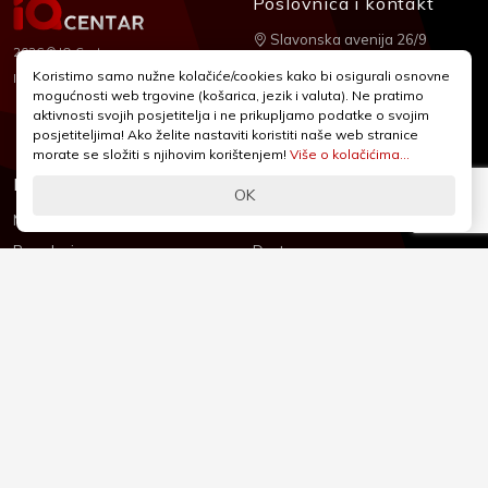
Poslovnica i kontakt
Slavonska avenija 26/9
2026 © IQ Centar
+385 1 2455 950
Koristimo samo nužne kolačiće/cookies kako bi osigurali osnovne
Nubilus
Izrada:
mogućnosti web trgovine (košarica, jezik i valuta). Ne pratimo
webshop@iqcentar.hr
aktivnosti svojih posjetitelja i ne prikupljamo podatke o svojim
Pon - Pet od 9 - 17h
posjetiteljima! Ako želite nastaviti koristiti naše web stranice
morate se složiti s njihovim korištenjem!
Više o kolačićima...
Informacije
Podrška
OK
Novosti & Promocije
Uvjeti poslovanja
Brandovi
Dostava
Kolačići (Cookies)
Oblici plaćanja
Izjava o sigurnosti
Izjava o privatnosti - GDPR
O nama
Reklamacije, povrati i prigovori
Česta pitanja
Jednostrani raskid ugovora
Kontakt
Sigurno online plaćanje