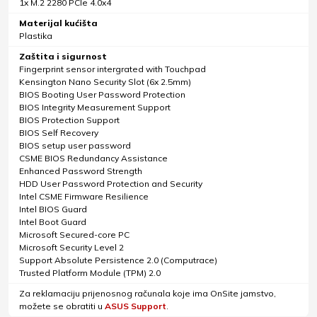
1x M.2 2280 PCIe 4.0x4
Materijal kućišta
Plastika
Zaštita i sigurnost
Fingerprint sensor intergrated with Touchpad
Kensington Nano Security Slot (6x 2.5mm)
BIOS Booting User Password Protection
BIOS Integrity Measurement Support
BIOS Protection Support
BIOS Self Recovery
BIOS setup user password
CSME BIOS Redundancy Assistance
Enhanced Password Strength
HDD User Password Protection and Security
Intel CSME Firmware Resilience
Intel BIOS Guard
Intel Boot Guard
Microsoft Secured-core PC
Microsoft Security Level 2
Support Absolute Persistence 2.0 (Computrace)
Trusted Platform Module (TPM) 2.0
Za reklamaciju prijenosnog računala koje ima OnSite jamstvo,
možete se obratiti u
ASUS Support
.