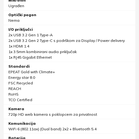
Mikrofon
Ugrađen
Optički pogon
Nema
I/O priključci
2x USB 3.2 Gen 1 Type-A
2x USB 3.2 Gen 2 Type-C s podrškom za Display / Power delivery
1x HDMI 1.4
1x 3.5mm kombinirani audio priključak
1x RJ45 Gigabit Ethernet
Standardi
EPEAT Gold with Climate+
Energy star 8.0
FSC Recycled
REACH
RoHS
TCO Certified
Kamera
720p HD web kamera s poklopcem za privatnost
Komunikacija
WiFi 6 (802.11ax) (Dual band) 2x2 + Bluetooth 5.4
Baterija