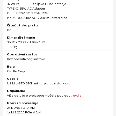
42WHrs, 3S1P, 3-ćelijska Li-ion baterija
TYPE-C, 65W AC Adapter
Output: 20V DC, 3.25A, 65W
Input: 100~240V AC 50/60Hz univerzalno
Čitač otiska prsta
Da
Dimenzije i masa
35.95 x 23.22 x 1.99 ~ 1.99 cm
1,65 kg
Operativni sustav
Bez operativnog sustava
Boja
Gentle Grey
Ostalo
US MIL-STD 810H military-grade standard
Napomena
Više detalja o proizvodu možete pogledati
ovdje.
Utori za proširenje
2x DDR5 SO-DIMM
1x M.2 2230 PCIe 4.0x4