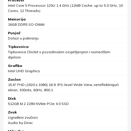
Procesor
Intel Core 5 Processor 120U 1.4 GHz (12MB Cache, up to 5.0 GHz, 10
Cores, 12 Threads)
Memorija
16GB DDR5 SO-DIMM
Punjač
Dolazi u pakiranju
Tipkovnica
Tipkovnica Chiclet s pozadinskim osvjetljenjem i numeričkim
dijelom
Grafika
Intel UHD Graphics
Zaslon
15.6" FHD (1920 x 1080) 16:9, IPS-level Wide View, nereflektirajući
ekran, 300nits, 60Hz, 800:1
Disk
512GB M.2 2280 NVMe PCIe 4.0 SSD
Zvuk
Ugrađeni zvučnici
Audio by Dirac