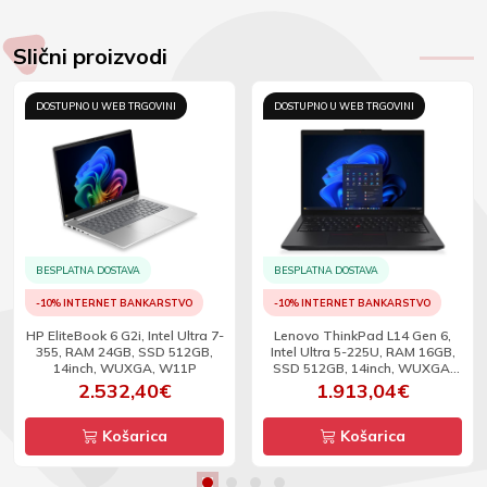
Slični proizvodi
DOSTUPNO U WEB TRGOVINI
DOSTUPNO U WEB TRGOVINI
BESPLATNA DOSTAVA
BESPLATNA DOSTAVA
-10% INTERNET BANKARSTVO
-10% INTERNET BANKARSTVO
HP EliteBook 6 G2i, Intel Ultra 7-
Lenovo ThinkPad L14 Gen 6,
355, RAM 24GB, SSD 512GB,
Intel Ultra 5-225U, RAM 16GB,
14inch, WUXGA, W11P
SSD 512GB, 14inch, WUXGA,
W11P
2.532,40€
1.913,04€
Košarica
Košarica