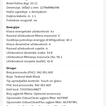
BrutoTežina (kg): 20.11
Dimenzije, VxŠxD u mm: 1278x898x396
Način ugradnje: s dimnjakom
Duljina kabela, m: 1.1
Potreban osigurač: ne
Energija:
Klasa energetske učinkovitosti: A+
Razred učinkovitosti filtera masnoće: E
Godišnja potrošnja energije (KWh/godina): 40.1
Klasa dinamične učinkovitosti: A
Razred učinkovitosti svjetla: A
Učinkovitost dinamike zraka: 34.8
Učinkovitost filtriranja masnoće (%): 55.1
Učinkovitost rasvjete (lux/W): 42.8
Drugo:
Broj proizvoda (PNC): 942 051 603
Boja: Textural Matt Black
Tip upravljačke kontrole: Touch on glass
PNC kod proizvoda: 942 051 603
EAN kod: 7333394149677
Broj ugljenih filtera: Optional accessory
Opcionalni OdourClean ugljeni filter: MCFB87
Opcionalni OdourCleanPlus ugljeni filter: MCFB79PL