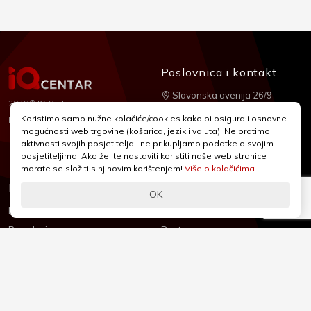
Poslovnica i kontakt
Slavonska avenija 26/9
2026 © IQ Centar
+385 1 2455 950
Koristimo samo nužne kolačiće/cookies kako bi osigurali osnovne
Nubilus
Izrada:
mogućnosti web trgovine (košarica, jezik i valuta). Ne pratimo
webshop@iqcentar.hr
aktivnosti svojih posjetitelja i ne prikupljamo podatke o svojim
Pon - Pet od 9 - 17h
posjetiteljima! Ako želite nastaviti koristiti naše web stranice
morate se složiti s njihovim korištenjem!
Više o kolačićima...
Informacije
Podrška
OK
Novosti & Promocije
Uvjeti poslovanja
Brandovi
Dostava
Kolačići (Cookies)
Oblici plaćanja
Izjava o sigurnosti
Izjava o privatnosti - GDPR
O nama
Reklamacije, povrati i prigovori
Česta pitanja
Jednostrani raskid ugovora