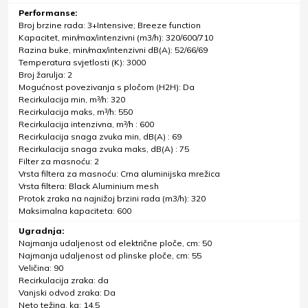
Performanse:
Broj brzine rada: 3+Intensive; Breeze function
Kapacitet, min/max/intenzivni (m3/h): 320/600/710
Razina buke, min/max/intenzivni dB(A): 52/66/69
Temperatura svjetlosti (K): 3000
Broj žarulja: 2
Mogućnost povezivanja s pločom (H2H): Da
Recirkulacija min, m³/h: 320
Recirkulacija maks, m³/h: 550
Recirkulacija intenzivna, m³/h : 600
Recirkulacija snaga zvuka min, dB(A) : 69
Recirkulacija snaga zvuka maks, dB(A) : 75
Filter za masnoću: 2
Vrsta filtera za masnoću: Crna aluminijska mrežica
Vrsta filtera: Black Aluminium mesh
Protok zraka na najnižoj brzini rada (m3/h): 320
Maksimalna kapaciteta: 600
Ugradnja:
Najmanja udaljenost od električne ploče, cm: 50
Najmanja udaljenost od plinske ploče, cm: 55
Veličina: 90
Recirkulacija zraka: da
Vanjski odvod zraka: Da
Neto težina, kg: 14.5