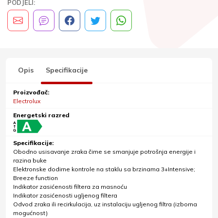
PODJELI:
Opis
Specifikacije
Proizvođač:
Electrolux
Energetski razred
Specifikacije:
Obodno usisavanje zraka čime se smanjuje potrošnja energije i
razina buke
Elektronske dodirne kontrole na staklu sa brzinama 3+Intensive;
Breeze function
Indikator zasićenosti filtera za masnoću
Indikator zasićenosti ugljenog filtera
Odvod zraka ili recirkulacija, uz instalaciju ugljenog filtra (izborna
mogućnost)