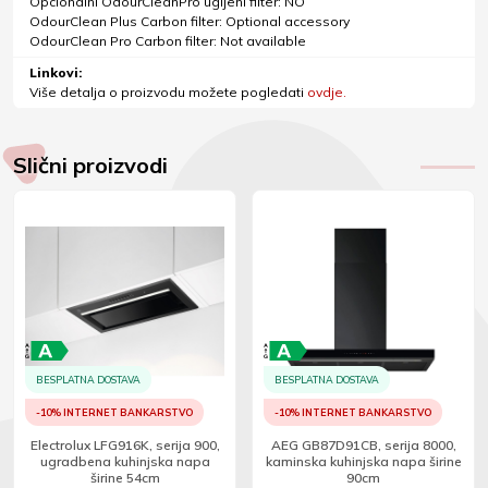
Opcionalni OdourCleanPro ugljeni filter: NO
OdourClean Plus Carbon filter: Optional accessory
OdourClean Pro Carbon filter: Not available
Linkovi:
Više detalja o proizvodu možete pogledati
ovdje.
Slični proizvodi
BESPLATNA DOSTAVA
BESPLATNA DOSTAVA
-10% INTERNET BANKARSTVO
-10% INTERNET BANKARSTVO
Electrolux LFG916K, serija 900,
AEG GB87D91CB, serija 8000,
ugradbena kuhinjska napa
kaminska kuhinjska napa širine
širine 54cm
90cm