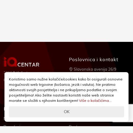
Poslovnica i kontakt
Slavonska avenija 26/9
2026 © IQ Centar
+385 1 2455 950
Koristimo samo nužne kolačiće/cookies kako bi osigurali osnovne
Nubilus
Izrada:
mogućnosti web trgovine (košarica, jezik i valuta). Ne pratimo
webshop@iqcentar.hr
aktivnosti svojih posjetitelja i ne prikupljamo podatke o svojim
Pon - Pet od 9 - 17h
posjetiteljima! Ako želite nastaviti koristiti naše web stranice
morate se složiti s njihovim korištenjem!
Više o kolačićima...
Informacije
Podrška
OK
Novosti & Promocije
Uvjeti poslovanja
Brandovi
Dostava