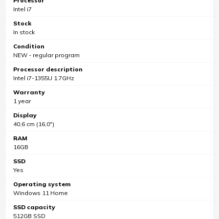
Processor
Intel i7
Stock
In stock
Condition
NEW - regular program
Processor description
Intel i7-1355U 1.7GHz
Warranty
1 year
Display
40,6 cm (16,0")
RAM
16GB
SSD
Yes
Operating system
Windows 11 Home
SSD capacity
512GB SSD