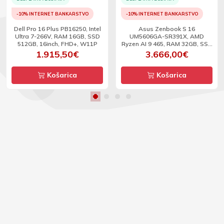
-10% INTERNET BANKARSTVO
-10% INTERNET BANKARSTVO
Dell Pro 16 Plus PB16250, Intel
Asus Zenbook S 16
Ultra 7-266V, RAM 16GB, SSD
UM5606GA-SR391X, AMD
512GB, 16inch, FHD+, W11P
Ryzen AI 9 465, RAM 32GB, SSD
2TB, 16inch, OLED 3K, TS,
1.915,50€
3.666,00€
120Hz, W11P -BEZ ADAPTERA
Košarica
Košarica