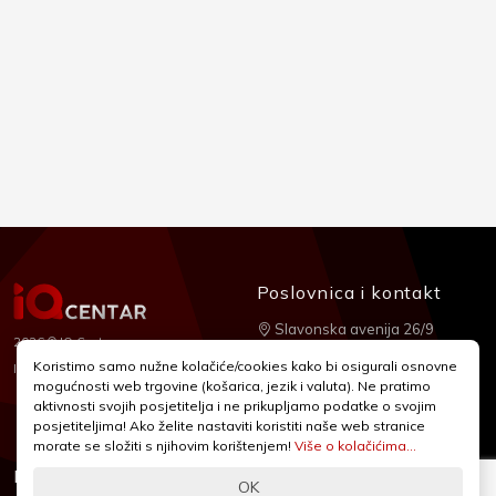
Poslovnica i kontakt
Slavonska avenija 26/9
2026 © IQ Centar
+385 1 2455 950
Koristimo samo nužne kolačiće/cookies kako bi osigurali osnovne
Nubilus
Izrada:
mogućnosti web trgovine (košarica, jezik i valuta). Ne pratimo
webshop@iqcentar.hr
aktivnosti svojih posjetitelja i ne prikupljamo podatke o svojim
Pon - Pet od 9 - 17h
posjetiteljima! Ako želite nastaviti koristiti naše web stranice
morate se složiti s njihovim korištenjem!
Više o kolačićima...
Informacije
Podrška
OK