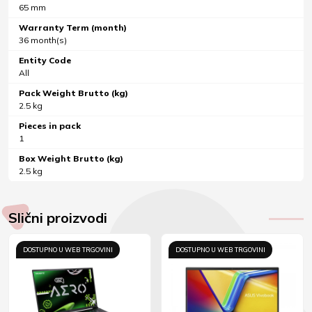
65 mm
Warranty Term (month)
36 month(s)
Entity Code
All
Pack Weight Brutto (kg)
2.5 kg
Pieces in pack
1
Box Weight Brutto (kg)
2.5 kg
Slični proizvodi
DOSTUPNO U WEB TRGOVINI
DOSTUPNO U WEB TRGOVINI