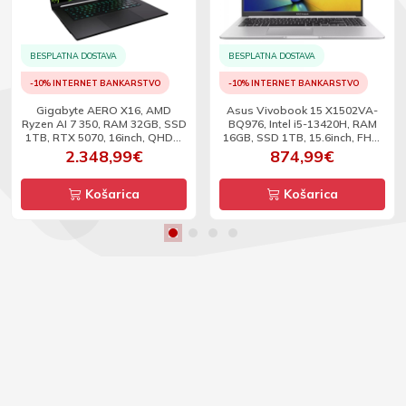
BESPLATNA DOSTAVA
BESPLATNA DOSTAVA
-10% INTERNET BANKARSTVO
-10% INTERNET BANKARSTVO
Gigabyte AERO X16, AMD
Asus Vivobook 15 X1502VA-
Ryzen AI 7 350, RAM 32GB, SSD
BQ976, Intel i5-13420H, RAM
1TB, RTX 5070, 16inch, QHD+,
16GB, SSD 1TB, 15.6inch, FHD,
165Hz, W11
W11
2.348,99€
874,99€
Košarica
Košarica