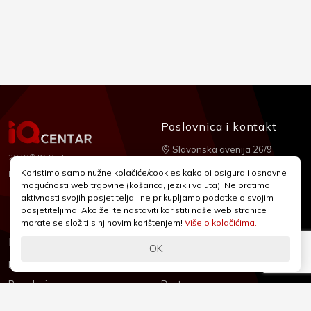
Poslovnica i kontakt
Slavonska avenija 26/9
2026 © IQ Centar
+385 1 2455 950
Koristimo samo nužne kolačiće/cookies kako bi osigurali osnovne
Nubilus
Izrada:
mogućnosti web trgovine (košarica, jezik i valuta). Ne pratimo
webshop@iqcentar.hr
aktivnosti svojih posjetitelja i ne prikupljamo podatke o svojim
Pon - Pet od 9 - 17h
posjetiteljima! Ako želite nastaviti koristiti naše web stranice
morate se složiti s njihovim korištenjem!
Više o kolačićima...
Informacije
Podrška
OK
Novosti & Promocije
Uvjeti poslovanja
Brandovi
Dostava
Kolačići (Cookies)
Oblici plaćanja