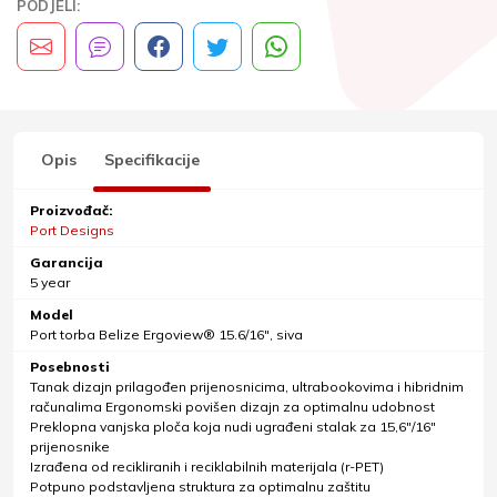
PODJELI:
Opis
Specifikacije
Proizvođač:
Port Designs
Garancija
5 year
Model
Port torba Belize Ergoview® 15.6/16", siva
Posebnosti
Tanak dizajn prilagođen prijenosnicima, ultrabookovima i hibridnim
računalima Ergonomski povišen dizajn za optimalnu udobnost
Preklopna vanjska ploča koja nudi ugrađeni stalak za 15,6"/16"
prijenosnike
Izrađena od recikliranih i reciklabilnih materijala (r-PET)
Potpuno podstavljena struktura za optimalnu zaštitu