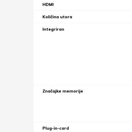
HDMI
Količina utora
Integriran
Značajke memorije
Plug-in-card