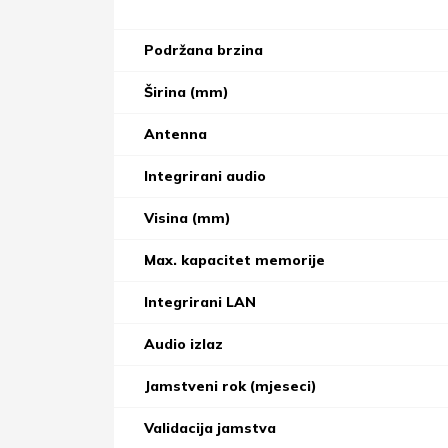
Podržana brzina
Širina (mm)
Antenna
Integrirani audio
Visina (mm)
Max. kapacitet memorije
Integrirani LAN
Audio izlaz
Jamstveni rok (mjeseci)
Validacija jamstva