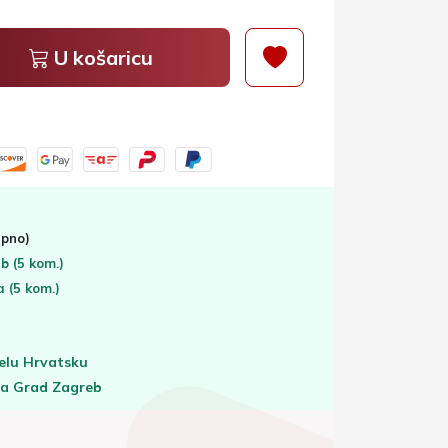
U košaricu
pno)
eb
(5 kom.)
ta
(5 kom.)
elu Hrvatsku
za Grad Zagreb