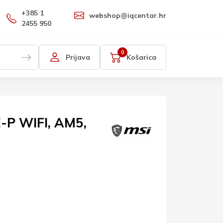
+385 1
webshop@iqcentar.hr
2455 950
0
Prijava
Košarica
-P WIFI, AM5,