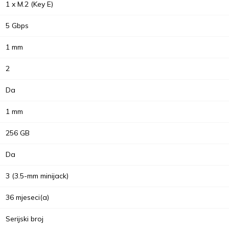
1 x M.2 (Key E)
5 Gbps
1 mm
2
Da
1 mm
256 GB
Da
3 (3.5-mm minijack)
36 mjeseci(a)
Serijski broj