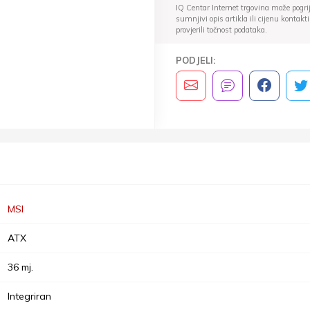
IQ Centar Internet trgovina može pogriješ
sumnjivi opis artikla ili cijenu konta
provjerili točnost podataka.
PODJELI:
MSI
ATX
36 mj.
Integriran