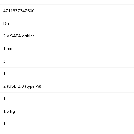
4711377347600
Da
2 x SATA cables
1 mm
3
1
2 (USB 2.0 (type A))
1
1.5 kg
1