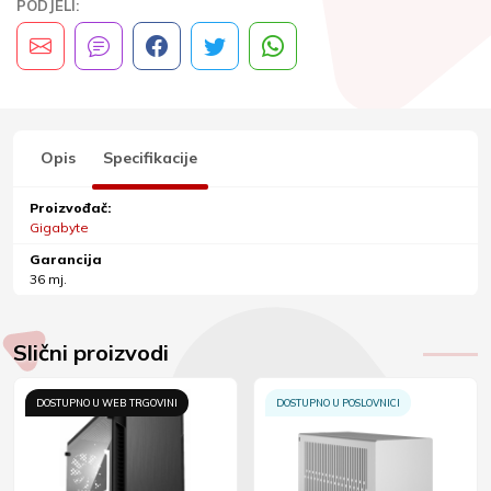
PODJELI:
Opis
Specifikacije
Proizvođač:
Gigabyte
Garancija
36 mj.
Slični proizvodi
DOSTUPNO U WEB TRGOVINI
DOSTUPNO U POSLOVNICI