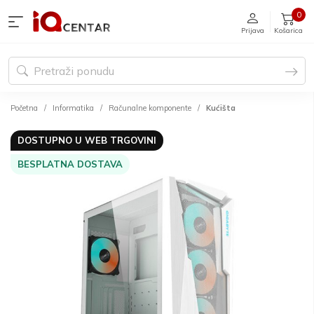
0
Prijava
Košarica
Početna
Informatika
Računalne komponente
Kućišta
DOSTUPNO U WEB TRGOVINI
BESPLATNA DOSTAVA