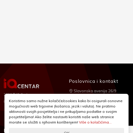
Poslovnica i kontakt
Slavonska avenija 26/9
2026 © IQ Centar
+385 1 2455 950
Koristimo samo nužne kolačiće/cookies kako bi osigurali osnovne
Nubilus
Izrada:
mogućnosti web trgovine (košarica, jezik i valuta). Ne pratimo
webshop@iqcentar.hr
aktivnosti svojih posjetitelja i ne prikupljamo podatke o svojim
Pon - Pet od 9 - 17h
posjetiteljima! Ako želite nastaviti koristiti naše web stranice
morate se složiti s njihovim korištenjem!
Više o kolačićima...
Informacije
Podrška