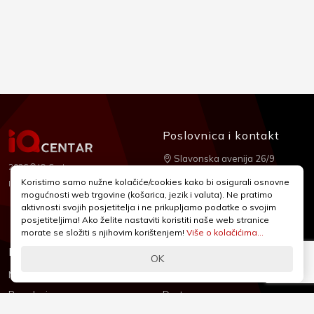
Poslovnica i kontakt
Slavonska avenija 26/9
2026 © IQ Centar
+385 1 2455 950
Koristimo samo nužne kolačiće/cookies kako bi osigurali osnovne
Nubilus
Izrada:
mogućnosti web trgovine (košarica, jezik i valuta). Ne pratimo
webshop@iqcentar.hr
aktivnosti svojih posjetitelja i ne prikupljamo podatke o svojim
Pon - Pet od 9 - 17h
posjetiteljima! Ako želite nastaviti koristiti naše web stranice
morate se složiti s njihovim korištenjem!
Više o kolačićima...
Informacije
Podrška
OK
Novosti & Promocije
Uvjeti poslovanja
Brandovi
Dostava