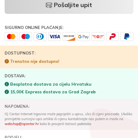
Pošaljite upit
SIGURNO ONLINE PLAĆANJE:
DOSTUPNOST:
Trenutno nije dostupno!
DOSTAVA:
Besplatna dostava za cijelu Hrvatsku
15,00€ Express dostava za Grad Zagreb
NAPOMENA:
IQ Centar Internet trgovina može pogriješiti u opisu, slici ili cijeni proizvoda. Ukoliko
primijetite sumnjivi opis artikla ili cijenu kontaktirajte nas putem e-maila na
webshop@iqcentar.hr
kako bi provjerili točnost podataka.
PODJELI: