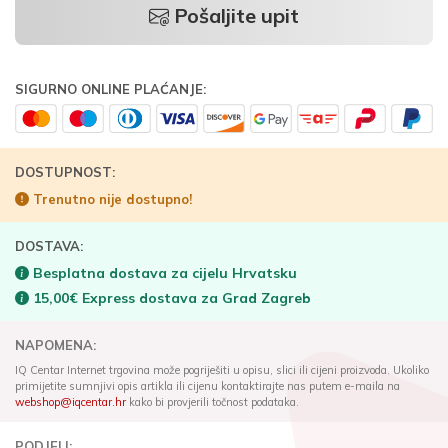
Pošaljite upit
SIGURNO ONLINE PLAĆANJE:
DOSTUPNOST:
Trenutno nije dostupno!
DOSTAVA:
Besplatna dostava za cijelu Hrvatsku
15,00€ Express dostava za Grad Zagreb
NAPOMENA:
IQ Centar Internet trgovina može pogriješiti u opisu, slici ili cijeni proizvoda. Ukoliko
primijetite sumnjivi opis artikla ili cijenu kontaktirajte nas putem e-maila na
webshop@iqcentar.hr
kako bi provjerili točnost podataka.
PODJELI: