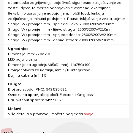
automatsko zagrijavanje, pojačivač, sigurnosno zaključavanje za
zaštitu djece, tajmer za odbrojavanje vremena, eko tajmer,
fleksibilno upravljanje napajanjem, Hob2Hood, funkcija
zaključavanja, minutni podsjetnik, Pause, isključivanje zvuka, tajmer
Snaga, W / promjer, mm - sprijeda lijevo: 2300/3200W/210mm
Snaga, W / promjer, mm - lijevo straga : 2300/3200W/210mm
Snaga, W / promjer, mm - sprijeda desno: 2300/3200W/210mm
Snaga, W / promjer, mm - desno straga: 2300/3200W/210mm
Ugradnja:
Dimenzija, mm: 770x510
LED boja: crvena
Dimenzije za ugradnju VxŠxD (mm): 44x750x490
Promjer otvora za ugranju, mm: 5/10 integrirano
Duljina kabela (m): 1.5
Drugo:
Broj proizvoda (PNC): 949 598 621
Oznake na upravljačkoj ploči: Electronic;On glass
PNC without spaces: 949598621
Linkovi:
Više detalja o proizvodu možete pogledati
ovdje.