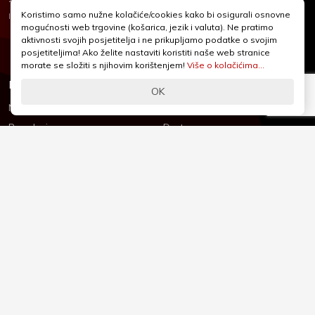
+385 1 2455 950
Koristimo samo nužne kolačiće/cookies kako bi osigurali osnovne
Nubilus
Izrada:
mogućnosti web trgovine (košarica, jezik i valuta). Ne pratimo
webshop@iqcentar.hr
aktivnosti svojih posjetitelja i ne prikupljamo podatke o svojim
Pon - Pet od 9 - 17h
posjetiteljima! Ako želite nastaviti koristiti naše web stranice
morate se složiti s njihovim korištenjem!
Više o kolačićima...
Informacije
Podrška
OK
Novosti & Promocije
Uvjeti poslovanja
Brandovi
Dostava
Kolačići (Cookies)
Oblici plaćanja
Izjava o sigurnosti
Izjava o privatnosti - GDPR
O nama
Reklamacije, povrati i prigovori
Česta pitanja
Jednostrani raskid ugovora
Kontakt
Sigurno online plaćanje